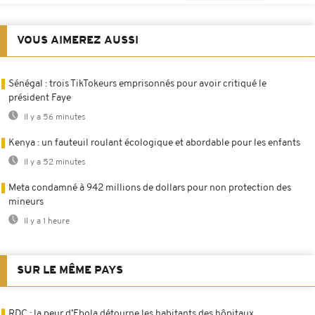
VOUS AIMEREZ AUSSI
Sénégal : trois TikTokeurs emprisonnés pour avoir critiqué le
président Faye
Il y a 56 minutes
Kenya : un fauteuil roulant écologique et abordable pour les enfants
Il y a 52 minutes
Meta condamné à 942 millions de dollars pour non protection des
mineurs
Il y a 1 heure
SUR LE MÊME PAYS
RDC : la peur d’Ebola détourne les habitants des hôpitaux