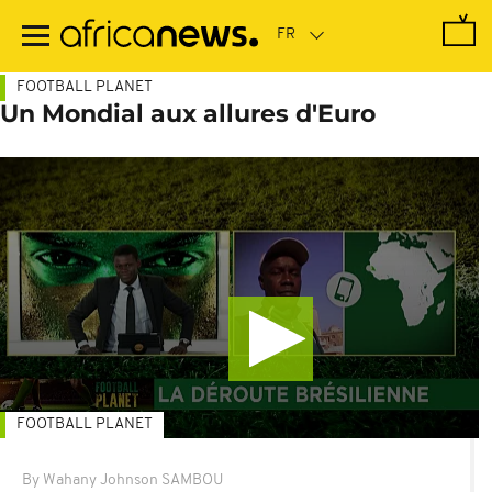
Passer
au
contenu
principal
FOOTBALL PLANET
Un Mondial aux allures d'Euro
FOOTBALL PLANET
By Wahany Johnson SAMBOU