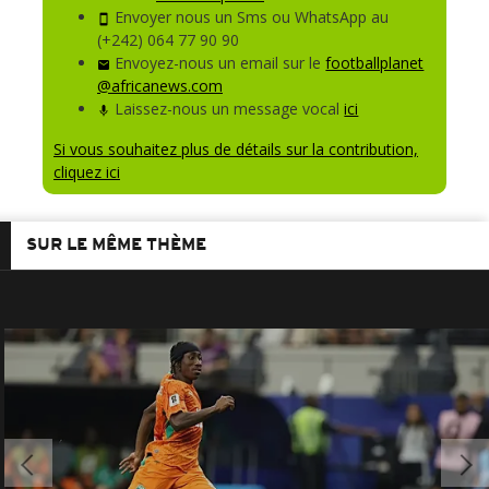
Envoyer nous un Sms ou WhatsApp au
(+242) 064 77 90 90
Envoyez-nous un email sur le
footballplanet
@africanews.com
Laissez-nous un message vocal
ici
Si vous souhaitez plus de détails sur la contribution,
cliquez ici
SUR LE MÊME THÈME