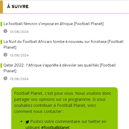
À SUIVRE
Le football féminin s'impose en Afrique [Football Planet]
13/08/2024
La Nuit du Football Africain tombe à nouveau sur Kinshasa [Football
Planet]
13/08/2024
Qatar 2022 : l'Afrique s'apprête à dévoiler ses qualifiés [Football
Planet]
13/08/2024
Football Planet, c'est pour vous. Nous voulons donc
partager vos opinions sur ce programme. Si vous
souhaitez contribuer à Football Planet, voici
comment nous contacter :
Postez votre commentaire sur twitter en
utilisant
#footballplanet