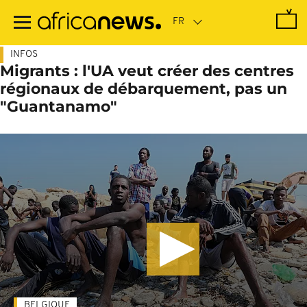
Passer
au
contenu
principal
INFOS
Migrants : l'UA veut créer des centres
régionaux de débarquement, pas un
"Guantanamo"
BELGIQUE