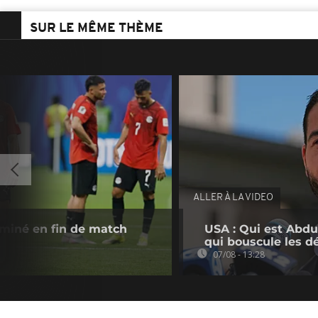
SUR LE MÊME THÈME
ALLER À LA VIDEO
liminé en fin de match
USA : Qui est Abdu
qui bouscule les d
07/08 - 13:28