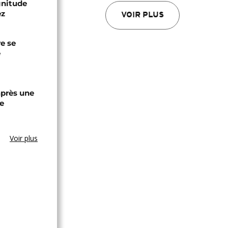
gnitude
ez
VOIR PLUS
re se
e
après une
e
Voir plus