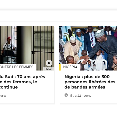
ONTRE LES FEMMES
NIGÉRIA
02:30
du Sud : 70 ans après
Nigeria : plus de 300
e des femmes, le
personnes libérées des
continue
de bandes armées
eures
Il y a 22 heures