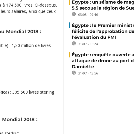
Égypte : un séisme de ma
s à 174 500 livres. Ci-dessous,
5,5 secoue la région de Su
 leurs salaires, ainsi que ceux
03/08 - 09:46
Égypte : le Premier minist
au Mondial 2018 :
félicite de l'approbation d
l'évaluation du FMI
31/07 - 16:24
e) : 1,30 million de livres
Égypte : enquête ouverte 
attaque de drone au port d
Damiette
31/07 - 13:56
ica) : 305 500 livres sterling
 Mondial 2018 :
s sterling