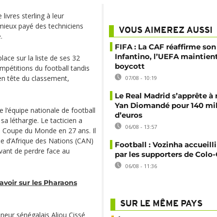
livres sterling à leur
e mieux payé des techniciens
VOUS AIMEREZ AUSSI
.
FIFA : La CAF réaffirme son
Infantino, l’UEFA maintien
lace sur la liste de ses 32
boycott
mpétitions du football tandis
en tête du classement,
07/08 - 10:19
Le Real Madrid s’apprête à 
Yan Diomandé pour 140 mil
 l‘équipe nationale de football
d’euros
 sa léthargie. Le tacticien a
06/08 - 13:57
 Coupe du Monde en 27 ans. Il
e d’Afrique des Nations (CAN)
Football : Vozinha accueill
 avant de perdre face au
par les supporters de Colo
06/08 - 11:36
avoir sur les Pharaons
SUR LE MÊME PAYS
nneur sénégalais Aliou Cissé