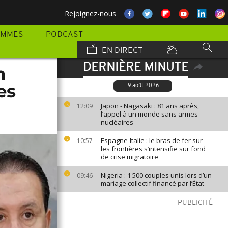
Rejoignez-nous
AMMES
PODCAST
EN DIRECT
DERNIÈRE MINUTE
n
es
9 août 2026
Japon - Nagasaki : 81 ans après,
12:09
l’appel à un monde sans armes
nucléaires
Espagne-Italie : le bras de fer sur
10:57
les frontières s’intensifie sur fond
de crise migratoire
Nigeria : 1 500 couples unis lors d’un
09:46
mariage collectif financé par l’État
PUBLICITÉ