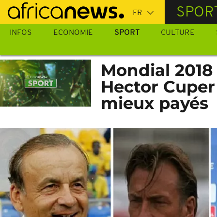
Passer
SPOR
au
contenu
INFOS
ECONOMIE
SPORT
CULTURE
principal
Mondial 2018 
Hector Cuper 
mieux payés