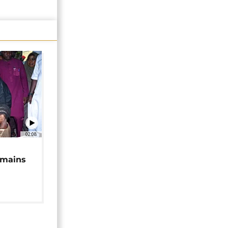
02:08
 mains