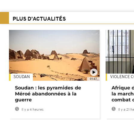
PLUS D'ACTUALITÉS
SOUDAN
VIOLENCE C
01:47
Soudan : les pyramides de
Afrique 
Méroé abandonnées à la
la march
guerre
combat 
Il y a 4 heures
Il y a 21 h