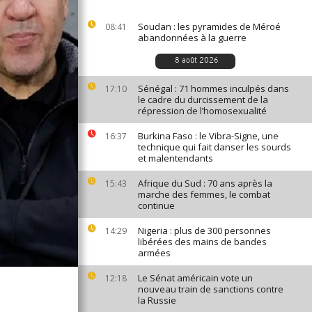
Soudan : les pyramides de Méroé
08:41
abandonnées à la guerre
8 août 2026
Sénégal : 71 hommes inculpés dans
17:10
le cadre du durcissement de la
répression de l’homosexualité
Burkina Faso : le Vibra-Signe, une
16:37
technique qui fait danser les sourds
et malentendants
Afrique du Sud : 70 ans après la
15:43
marche des femmes, le combat
continue
Nigeria : plus de 300 personnes
14:29
libérées des mains de bandes
armées
Le Sénat américain vote un
12:18
nouveau train de sanctions contre
la Russie