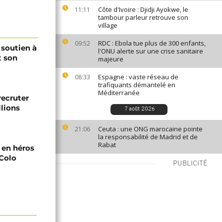
Côte d'Ivoire : Djidji Ayokwe, le
11:11
tambour parleur retrouve son
village
RDC : Ebola tue plus de 300 enfants,
09:52
 soutien à
l'ONU alerte sur une crise sanitaire
t son
majeure
Espagne : vaste réseau de
08:33
trafiquants démantelé en
Méditerranée
recruter
lions
7 août 2026
Ceuta : une ONG marocaine pointe
21:06
la responsabilité de Madrid et de
Rabat
i en héros
-Colo
PUBLICITÉ