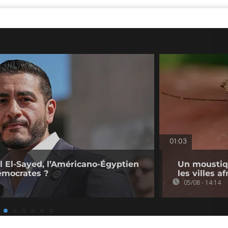
01:03
l El-Sayed, l’Américano-Égyptien
Un moustiq
émocrates ?
les villes a
05/08 - 14:14