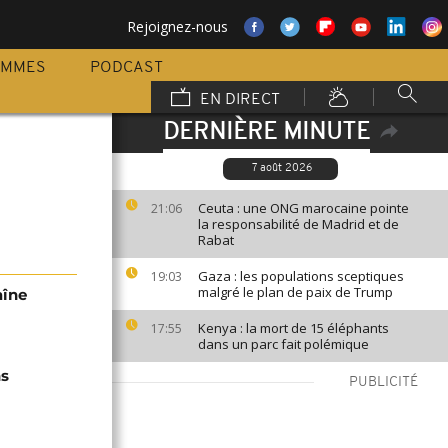
Rejoignez-nous
AMMES
PODCAST
EN DIRECT
DERNIÈRE MINUTE
7 août 2026
Ceuta : une ONG marocaine pointe
21:06
la responsabilité de Madrid et de
Rabat
Gaza : les populations sceptiques
19:03
malgré le plan de paix de Trump
aîne
Kenya : la mort de 15 éléphants
17:55
dans un parc fait polémique
ns
PUBLICITÉ