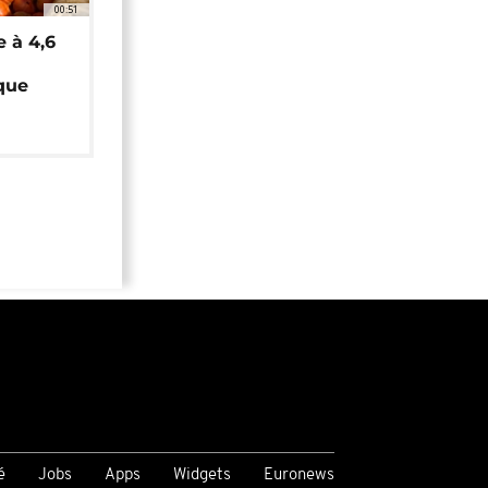
00:51
e à 4,6
que
é
Jobs
Apps
Widgets
Euronews