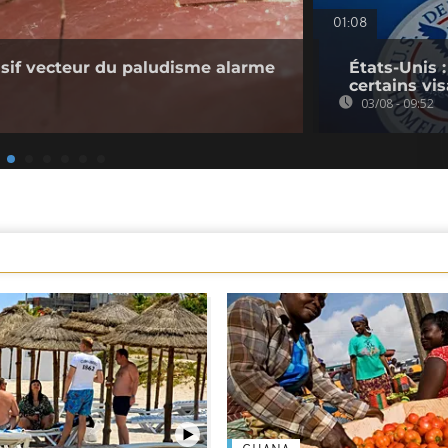
01:08
sif vecteur du paludisme alarme
États-Unis 
certains vi
03/08 - 09:52