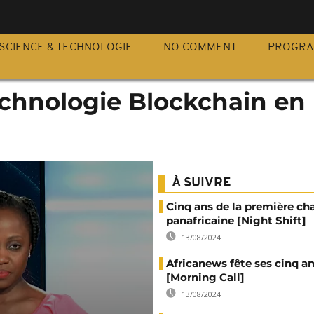
S
SCIENCE & TECHNOLOGIE
NO COMMENT
PROGR
technologie Blockchain en
À SUIVRE
Cinq ans de la première ch
panafricaine [Night Shift]
13/08/2024
Africanews fête ses cinq a
[Morning Call]
13/08/2024