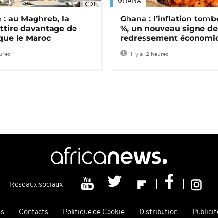
GHANA
01:01
 : au Maghreb, la
Ghana : l’inflation tomb
attire davantage de
%, un nouveau signe de
 que le Maroc
redressement économi
eures
Il y a 12 heures
Réseaux sociaux
ns
Contacts
Politique de Cookie
Distribution
Publicit