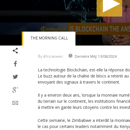
THE MORNING CALL
Volume
90%
Dernière MAJ:
13/08/2024
By Africanews
La technologie Blockchain, est-elle la réponse don
Le buzz autour de la chaîne de blocs a retenti au
envoyant des signaux à travers le continent.
Il y a environ deux ans, lorsque la monnaie nu
du terrain sur le continent, les institutions financ
à mettre en garde leurs citoyens contre les inves
Cette semaine, le Zimbabwe a interdit la monnaie
le cas pour certains leaders notamment du Kenya, 