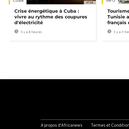
CUBA
INFO
01:54
Crise énergétique à Cuba :
Tourisme
vivre au rythme des coupures
Tunisie 
d'électricité
français
Il y a 8 heures
Il y a 11 h
A propos d'Africanews
Termes et Conditio