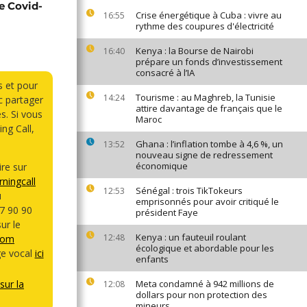
e Covid-
Crise énergétique à Cuba : vivre au
16:55
rythme des coupures d'électricité
Kenya : la Bourse de Nairobi
16:40
prépare un fonds d’investissement
consacré à l’IA
s et pour
Tourisme : au Maghreb, la Tunisie
14:24
 partager
attire davantage de français que le
s. Si vous
Maroc
ng Call,
Ghana : l’inflation tombe à 4,6 %, un
13:52
nouveau signe de redressement
économique
re sur
ningcall
Sénégal : trois TikTokeurs
12:53
u
emprisonnés pour avoir critiqué le
7 90 90
président Faye
ur le
Kenya : un fauteuil roulant
12:48
com
écologique et abordable pour les
e vocal
ici
enfants
sur la
Meta condamné à 942 millions de
12:08
dollars pour non protection des
mineurs