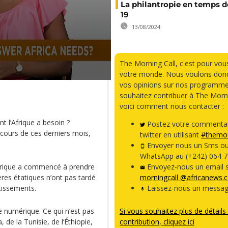
La philantropie en temps d
19
13/08/2024
The Morning Call, c'est pour vou
votre monde. Nous voulons donc
vos opinions sur nos programme
souhaitez contribuer à The Morni
voici comment nous contacter :
t l’Afrique a besoin ?
Postez votre commentai
 cours de ces derniers mois,
twitter en utilisant
#themor
Envoyer nous un Sms o
WhatsApp au (+242) 064 7
mérique a commencé à prendre
Envoyez-nous un email s
ières étatiques n’ont pas tardé
morningcall @africanews.
tissements.
Laissez-nous un messag
 numérique. Ce qui n’est pas
Si vous souhaitez plus de détails 
de la Tunisie, de l‘Éthiopie,
contribution, cliquez ici