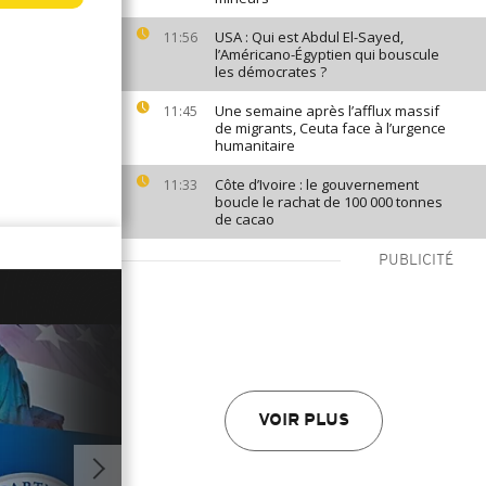
USA : Qui est Abdul El-Sayed,
11:56
l’Américano-Égyptien qui bouscule
les démocrates ?
Une semaine après l’afflux massif
11:45
de migrants, Ceuta face à l’urgence
humanitaire
Côte d’Ivoire : le gouvernement
11:33
boucle le rachat de 100 000 tonnes
de cacao
PUBLICITÉ
VOIR PLUS