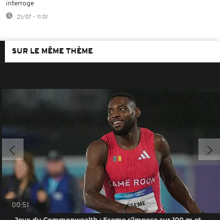
interroge
21/07 - 11:01
SUR LE MÊME THÈME
00:51
Jeux du Commonwealth : Eseme s’impose sur 100 m et