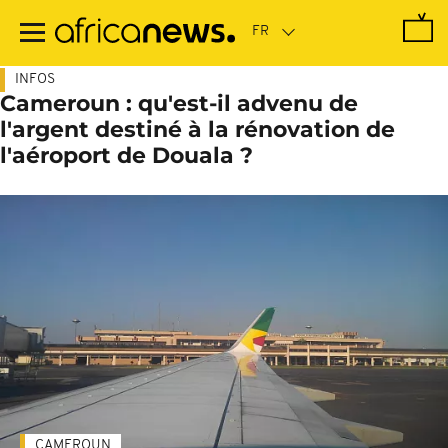
Passer
au
contenu
principal
INFOS
Cameroun : qu'est-il advenu de
l'argent destiné à la rénovation de
l'aéroport de Douala ?
CAMEROUN