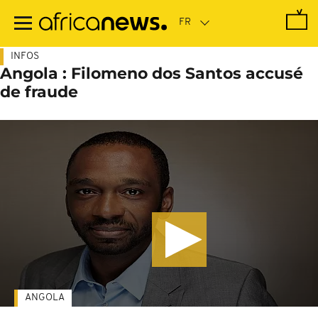
Passer
au
contenu
principal
INFOS
Angola : Filomeno dos Santos accusé
de fraude
ANGOLA