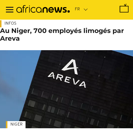
Passer
au
contenu
principal
INFOS
Au Niger, 700 employés limogés par
Areva
NIGER