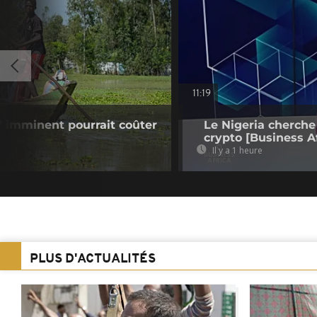
11:19
o" imminent pourrait coûter
Le Nigeria cherche
crypto [Business Af
Il y a 1 heure
PLUS D'ACTUALITÉS