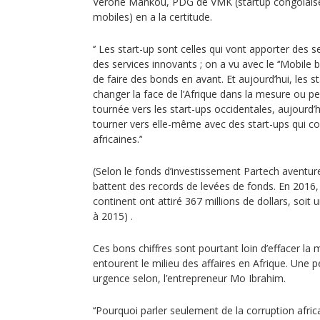
Vérone Mankou, PDG de VMK (startup congolaise
mobiles) en a la certitude.
‘’ Les start-up sont celles qui vont apporter des se
des services innovants ; on a vu avec le ‘‘Mobile 
de faire des bonds en avant. Et aujourd’hui, les s
changer la face de l’Afrique dans la mesure ou pe
tournée vers les start-ups occidentales, aujourd’hu
tourner vers elle-même avec des start-ups qui con
africaines.’‘
(Selon le fonds d’investissement Partech aventure,
battent des records de levées de fonds. En 2016,
continent ont attiré 367 millions de dollars, soi
à 2015) .
Ces bons chiffres sont pourtant loin d’effacer la
entourent le milieu des affaires en Afrique. Une p
urgence selon, l’entrepreneur Mo Ibrahim.
‘‘Pourquoi parler seulement de la corruption africa