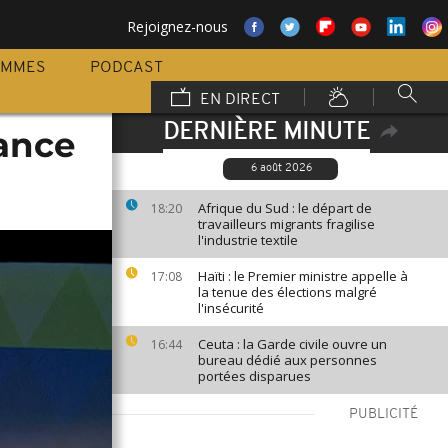
Rejoignez-nous
AMMES
PODCAST
EN DIRECT
DERNIÈRE MINUTE
sance
6 août 2026
Afrique du Sud : le départ de
18:20
travailleurs migrants fragilise
l'industrie textile
Haïti : le Premier ministre appelle à
17:08
la tenue des élections malgré
l'insécurité
Ceuta : la Garde civile ouvre un
16:44
bureau dédié aux personnes
portées disparues
PUBLICITÉ