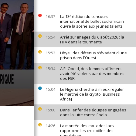
La 13ᵉ édition du concours
16:37
international de ballet sud-africain
ouvre la scène aux jeunes talents
Arrêt sur images du 6 août 2026 : la
15:54
FIFA dans la tourmente
Libye : des détenus s'évadent d'une
15:52
prison dans l'Ouest
A El-Obeid, des femmes affirment
15:34
avoir été violées par des membres
des FSR
Le Nigeria cherche à mieux réguler
15:04
le marché de la crypto [Business
Africa]
Dans l'enfer des équipes engagées
15:00
dans la lutte contre Ebola
La montée des eaux des lacs
14:26
rapproche les crocodiles des
populations