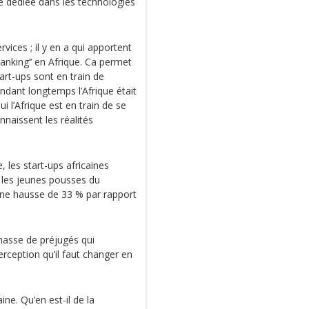
 dédiée dans les technologies
rvices ; il y en a qui apportent
banking’‘ en Afrique. Ca permet
tart-ups sont en train de
ndant longtemps l’Afrique était
i l’Afrique est en train de se
naissent les réalités
 les start-ups africaines
 les jeunes pousses du
t une hausse de 33 % par rapport
 masse de préjugés qui
erception qu’il faut changer en
ine. Qu’en est-il de la