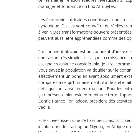
on les met en relation avec les investisseurs.’‘
manager et fondatrice du hub Afrobytes.
Les économies africaines connaissent une croi
dynamique. Et elles vont connaître de réelles tr
à venir. Des transformations souvent présentée
peuvent aussi être appréhendées comme des opp
‘‘Le continent africain est un continent d’une exc
une raison très simple : c’est que la croissance su
est une croissance considérable, je dirai comme
Vous savez la population va doubler sur le contine
effectivement un bond en avant absolument except
comparez à ce qu’humainement, il a déjà été fait
défis qui sont absolument majeurs. Pour les entrep
ça représente bien évidemment une terre d’opport
Confie Patrice Fonlladosa, président des activit
Veolia.
Et les investisseurs ne s’y trompent pas. Ils ciblen
incubateurs de start-up au Nigeria, en Afrique du