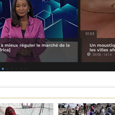
01:03
 à mieux réguler le marché de la
Un moustiq
rica]
les villes a
05/08 - 14:14