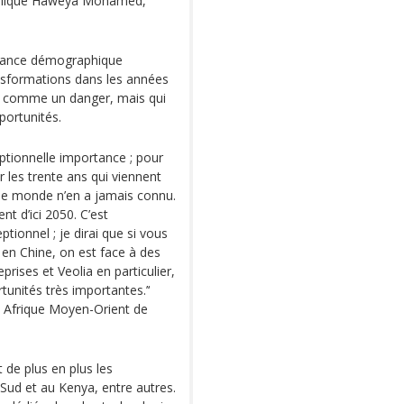
 Explique Haweya Mohamed,
ssance démographique
ansformations dans les années
s comme un danger, mais qui
ortunités.
eptionnelle importance ; pour
r les trente ans qui viennent
 le monde n’en a jamais connu.
nt d’ici 2050. C’est
ionnel ; je dirai que si vous
 en Chine, on est face à des
rises et Veolia en particulier,
unités très importantes.’‘
és Afrique Moyen-Orient de
t de plus en plus les
 Sud et au Kenya, entre autres.