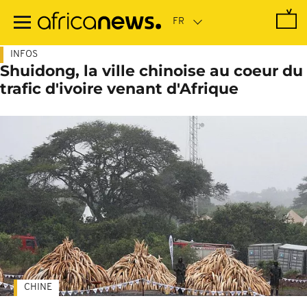
Passer
au
contenu
principal
INFOS
Shuidong, la ville chinoise au coeur du
trafic d'ivoire venant d'Afrique
CHINE