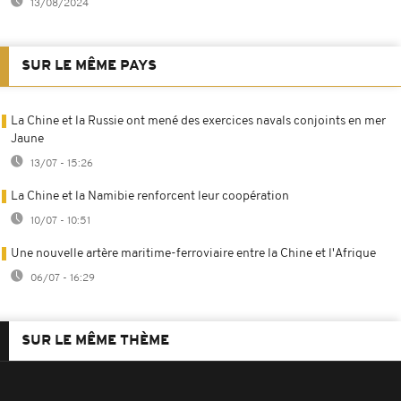
13/08/2024
SUR LE MÊME PAYS
La Chine et la Russie ont mené des exercices navals conjoints en mer
Jaune
13/07 - 15:26
La Chine et la Namibie renforcent leur coopération
10/07 - 10:51
Une nouvelle artère maritime-ferroviaire entre la Chine et l'Afrique
06/07 - 16:29
SUR LE MÊME THÈME