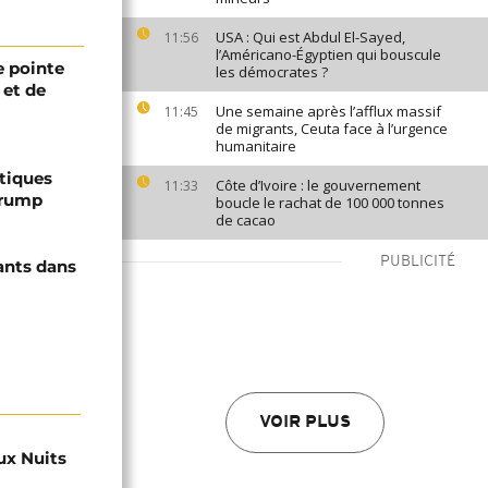
USA : Qui est Abdul El-Sayed,
11:56
l’Américano-Égyptien qui bouscule
 pointe
les démocrates ?
 et de
Une semaine après l’afflux massif
11:45
de migrants, Ceuta face à l’urgence
humanitaire
ptiques
Côte d’Ivoire : le gouvernement
11:33
Trump
boucle le rachat de 100 000 tonnes
de cacao
PUBLICITÉ
ants dans
VOIR PLUS
ux Nuits