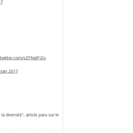
17
.twitter.com/sZFNqlFjZu
 juin 2017
a diversité”, article paru sur le