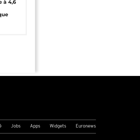
e à 4,6
que
é
Jobs
Apps
Widgets
Euronews