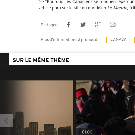
>> “Pourquoi les Canadiens se moquent éperdum
article paru sur le site du quotidien
Le Monde
,
à l
Partager
CANADA
Plus d'informations à propos de
SUR LE MÊME THÈME
01:00