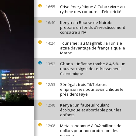
Crise énergétique à Cuba : vivre au
16:55
rythme des coupures d'électricité
Kenya : la Bourse de Nairobi
16:40
prépare un fonds d’investissement
consacré à l’IA
Tourisme : au Maghreb, la Tunisie
14:24
attire davantage de français que le
Maroc
Ghana : l’inflation tombe à 4,6 %, un
13:52
nouveau signe de redressement
économique
Sénégal : trois TikTokeurs
12:53
emprisonnés pour avoir critiqué le
président Faye
Kenya : un fauteuil roulant
12:48
écologique et abordable pour les
enfants
Meta condamné à 942 millions de
12:08
dollars pour non protection des
mineurs