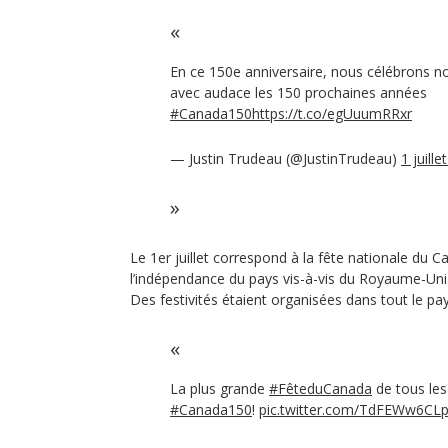
En ce 150e anniversaire, nous célébrons 
avec audace les 150 prochaines années
#Canada150
https://t.co/egUuumRRxr
— Justin Trudeau (@JustinTrudeau)
1 juille
Le 1er juillet correspond à la fête nationale du
l’indépendance du pays vis-à-vis du Royaume-Uni. C
Des festivités étaient organisées dans tout le pay
La plus grande
#FêteduCanada
de tous les
#Canada150
!
pic.twitter.com/TdFEWw6CL