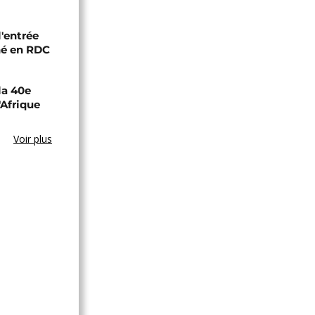
l'entrée
né en RDC
la 40e
'Afrique
Voir plus