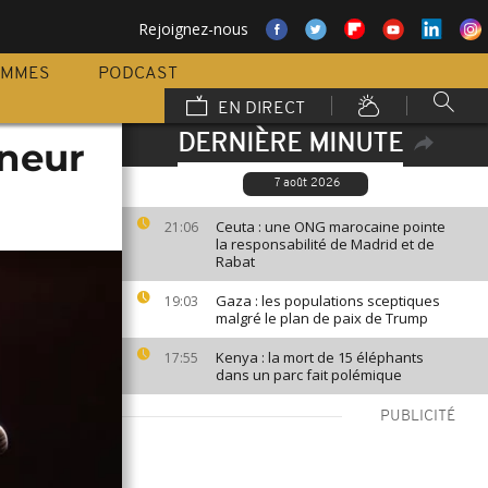
Rejoignez-nous
AMMES
PODCAST
EN DIRECT
DERNIÈRE MINUTE
nneur
7 août 2026
Ceuta : une ONG marocaine pointe
21:06
la responsabilité de Madrid et de
Rabat
Gaza : les populations sceptiques
19:03
malgré le plan de paix de Trump
Kenya : la mort de 15 éléphants
17:55
dans un parc fait polémique
PUBLICITÉ