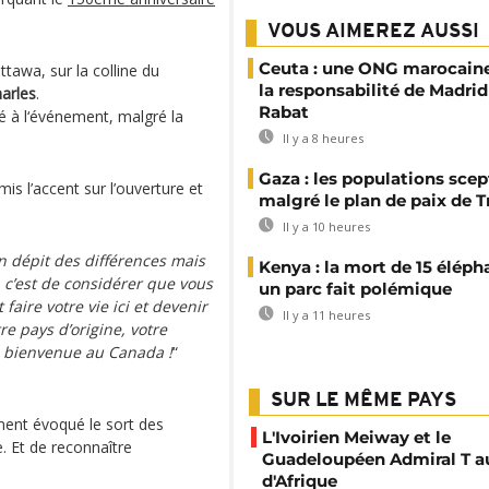
VOUS AIMEREZ AUSSI
Ceuta : une ONG marocaine
tawa, sur la colline du
la responsabilité de Madrid
harles
.
Rabat
é à l‘événement, malgré la
Il y a 8 heures
Gaza : les populations sce
mis l’accent sur l’ouverture et
malgré le plan de paix de 
Il y a 10 heures
n dépit des différences mais
Kenya : la mort de 15 éléph
, c’est de considérer que vous
un parc fait polémique
aire votre vie ici et devenir
Il y a 11 heures
 pays d’origine, votre
le bienvenue au Canada !
“
SUR LE MÊME PAYS
ment évoqué le sort des
L'Ivoirien Meiway et le
. Et de reconnaître
Guadeloupéen Admiral T a
d'Afrique