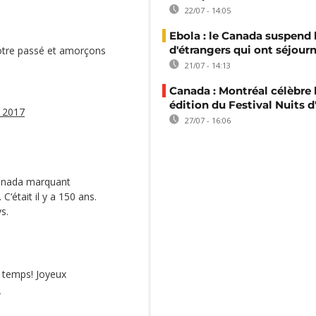
22/07 - 14:05
Ebola : le Canada suspend 
d'étrangers qui ont séjour
notre passé et amorçons
21/07 - 14:13
Canada : Montréal célèbre 
édition du Festival Nuits d
t 2017
27/07 - 16:06
 Canada marquant
‘était il y a 150 ans.
s.
 temps! Joyeux
p