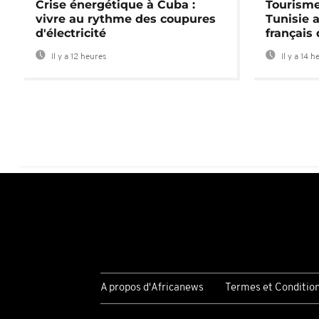
Crise énergétique à Cuba :
Tourisme
vivre au rythme des coupures
Tunisie 
d'électricité
français
Il y a 12 heures
Il y a 14 h
A propos d'Africanews
Termes et Conditio