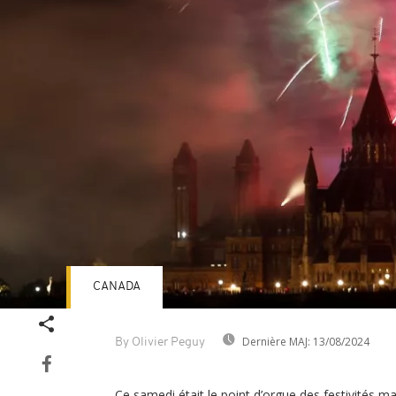
CANADA
Dernière MAJ:
13/08/2024
By Olivier Peguy
Ce samedi était le point d’orgue des festivités m