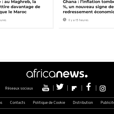
 : au Maghreb, la
Ghana : l’inflation tomb
attire davantage de
%, un nouveau signe de
 que le Maroc
redressement économi
eures
Il y a 15 heures
Réseaux sociaux
ns
Contacts
Politique de Cookie
Distribution
Publicit