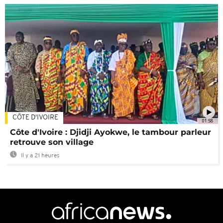
CÔTE D'IVOIRE
01:58
Côte d'Ivoire : Djidji Ayokwe, le tambour parleur
retrouve son village
Il y a 21 heures