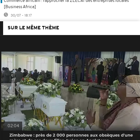
Commerce africain : rapprocher la ZLECAf des entreprises locales
[Business Africa]
30/07 - 18:17
SUR LE MÊME THÈME
02:04
Zimbabwe : près de 2 000 personnes aux obsèques d'une