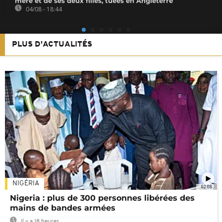
mère et de ses deux filles, tuées en Angleterre
04/08 - 18:44
PLUS D'ACTUALITÉS
NIGÉRIA
02:08
Nigeria : plus de 300 personnes libérées des
mains de bandes armées
Il y a 18 heures