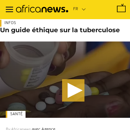
Passer
au
contenu
principal
INFOS
Un guide éthique sur la tuberculose
SANTÉ
avec Agence
By Africanews