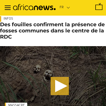
Passer
au
contenu
principal
INFOS
Des fouilles confirment la présence de
fosses communes dans le centre de la
RDC
MASSACRE