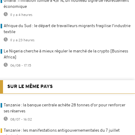
Ghana : l’inflation tombe à 4,6 %, un nouveau signe de redressement
économique
Il y a 4 heures
Afrique du Sud : le départ de travailleurs migrants fragilise l'industrie
textile
Il y a 23 heures
Le Nigeria cherche à mieux réguler le marché de la crypto [Business
Africa]
06/08 - 17:15
SUR LE MÊME PAYS
Tanzanie : la banque centrale achète 28 tonnes d'or pour renforcer
ses réserves
08/07 - 16:02
Tanzanie : les manifestations antigouvernementales du 7 juillet