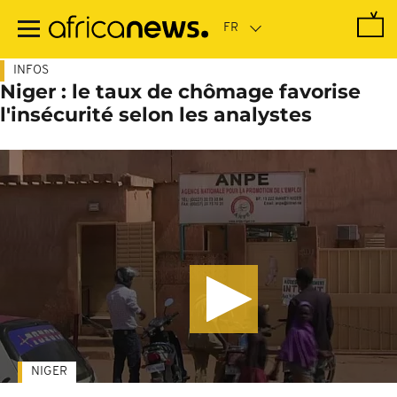
Passer
au
contenu
principal
INFOS
Niger : le taux de chômage favorise
l'insécurité selon les analystes
NIGER