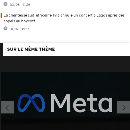
03/08 - 11:26
La chanteuse sud-africaine Tyla annule un concert à Lagos après des
appels au boycott
31/07 - 15:15
SUR LE MÊME THÈME