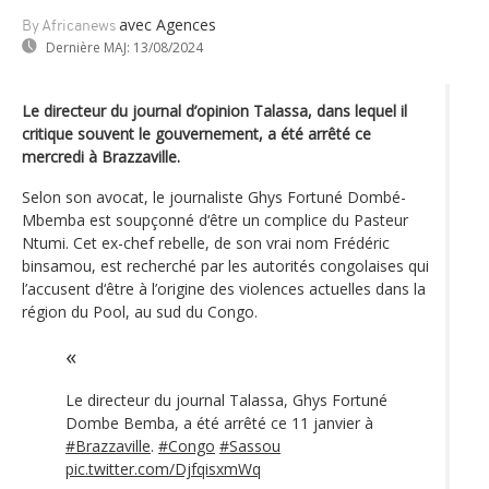
avec Agences
By Africanews
Dernière MAJ:
13/08/2024
Le directeur du journal d’opinion Talassa, dans lequel il
critique souvent le gouvernement, a été arrêté ce
mercredi à Brazzaville.
Selon son avocat, le journaliste Ghys Fortuné Dombé-
Mbemba est soupçonné d‘être un complice du Pasteur
Ntumi. Cet ex-chef rebelle, de son vrai nom Frédéric
binsamou, est recherché par les autorités congolaises qui
l’accusent d‘être à l’origine des violences actuelles dans la
région du Pool, au sud du Congo.
Le directeur du journal Talassa, Ghys Fortuné
Dombe Bemba, a été arrêté ce 11 janvier à
#Brazzaville
.
#Congo
#Sassou
pic.twitter.com/DjfqisxmWq