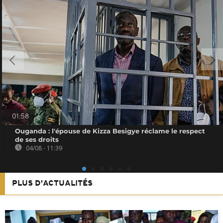
01:58
Ouganda : l'épouse de Kizza Besigye réclame le respect
de ses droits
04/08 - 11:39
PLUS D'ACTUALITÉS