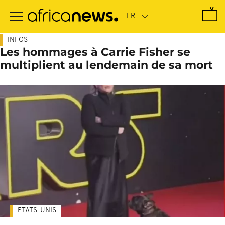
Passer
au
contenu
principal
INFOS
Les hommages à Carrie Fisher se
multiplient au lendemain de sa mort
ETATS-UNIS