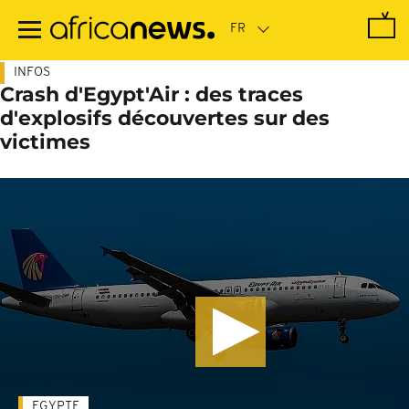
Passer
au
contenu
principal
INFOS
Crash d'Egypt'Air : des traces
d'explosifs découvertes sur des
victimes
EGYPTE