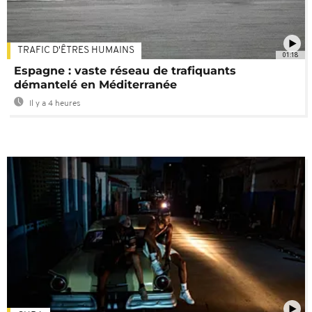
TRAFIC D'ÊTRES HUMAINS
01:18
Espagne : vaste réseau de trafiquants
démantelé en Méditerranée
Il y a 4 heures