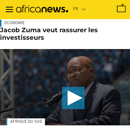
Passer
au
contenu
principal
ECONOMIE
Jacob Zuma veut rassurer les
investisseurs
AFRIQUE DU SUD