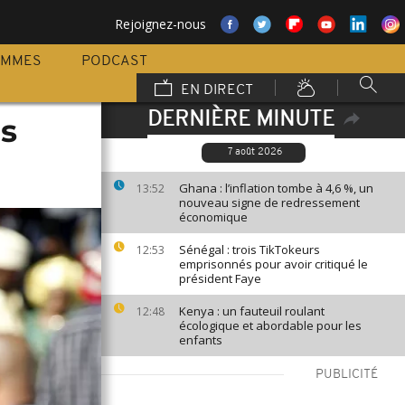
Rejoignez-nous
AMMES
PODCAST
EN DIRECT
DERNIÈRE MINUTE
ns
7 août 2026
Ghana : l’inflation tombe à 4,6 %, un
13:52
nouveau signe de redressement
économique
Sénégal : trois TikTokeurs
12:53
emprisonnés pour avoir critiqué le
président Faye
Kenya : un fauteuil roulant
12:48
écologique et abordable pour les
enfants
PUBLICITÉ