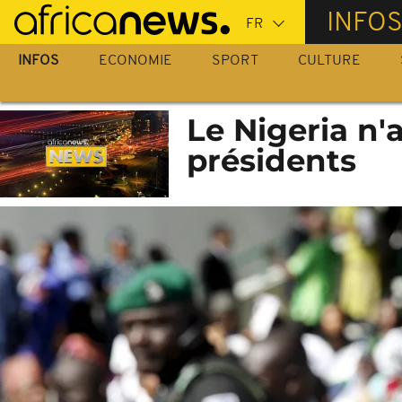
Passer
INFO
au
contenu
INFOS
ECONOMIE
SPORT
CULTURE
principal
Le Nigeria n'
présidents