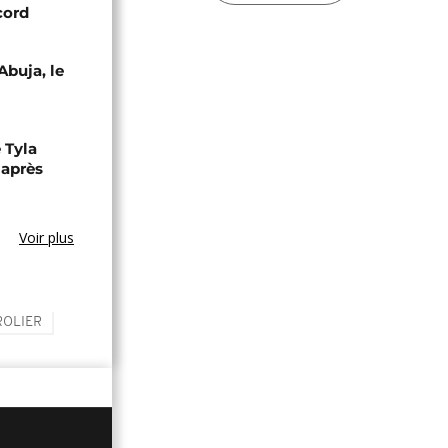
cord
Abuja, le
 Tyla
 après
Voir plus
ROLIER