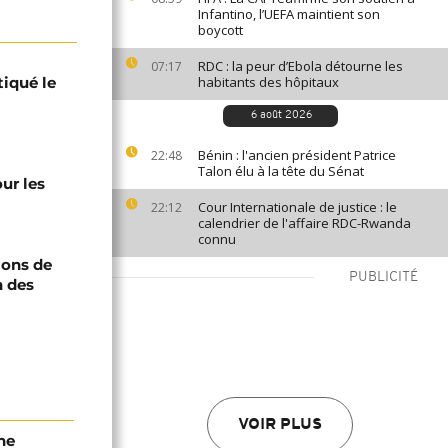
Infantino, l’UEFA maintient son
boycott
RDC : la peur d’Ebola détourne les
07:17
tiqué le
habitants des hôpitaux
6 août 2026
Bénin : l'ancien président Patrice
22:48
Talon élu à la tête du Sénat
ur les
Cour Internationale de justice : le
22:12
calendrier de l'affaire RDC-Rwanda
connu
ions de
PUBLICITÉ
n des
VOIR PLUS
ne