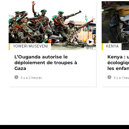
YOWERI MUSEVENI
KENYA
01:11
L’Ouganda autorise le
Kenya : u
déploiement de troupes à
écologiq
Gaza
les enfa
Il y a 2 heures
Il y a 1 he