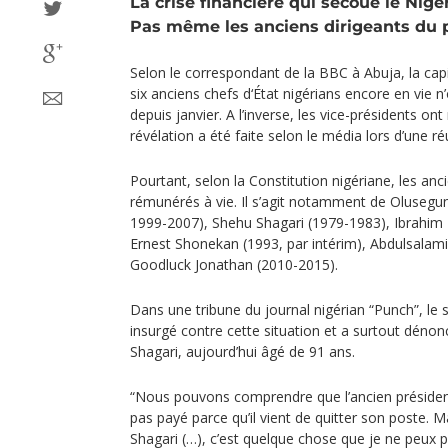
La crise financière qui secoue le Nig
Pas même les anciens dirigeants du 
Selon le correspondant de la BBC à Abuja, la capi
six anciens chefs d‘État nigérians encore en vie n
depuis janvier. A l’inverse, les vice-présidents ont
révélation a été faite selon le média lors d’une r
Pourtant, selon la Constitution nigériane, les anc
rémunérés à vie. Il s’agit notamment de Olusegu
1999-2007), Shehu Shagari (1979-1983), Ibrahim
Ernest Shonekan (1993, par intérim), Abdulsalam
Goodluck Jonathan (2010-2015).
Dans une tribune du journal nigérian “Punch”, le
insurgé contre cette situation et a surtout dénon
Shagari, aujourd’hui âgé de 91 ans.
“Nous pouvons comprendre que l’ancien présiden
pas payé parce qu’il vient de quitter son poste.
Shagari (…), c’est quelque chose que je ne peux p