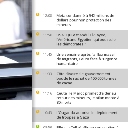
Meta condamné à 942 millions de
12:08
dollars pour non protection des
mineurs
USA : Qui est Abdul El-Sayed,
11:56
l’Américano-Égyptien qui bouscule
les démocrates ?
Une semaine après l’afflux massif
11:45
de migrants, Ceuta face à l’urgence
humanitaire
Côte d’Ivoire : le gouvernement
11:33
boucle le rachat de 100 000 tonnes
de cacao
Ceuta : le Maroc promet d’aider au
11:16
retour des mineurs, le bilan monte à
80 morts
L’Ouganda autorise le déploiement
10:43
de troupes à Gaza
FIFA : La CAF réaffirme son soutien à
08:59