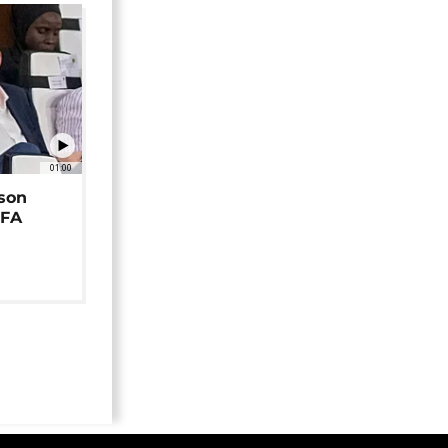
01:00
 son
EFA