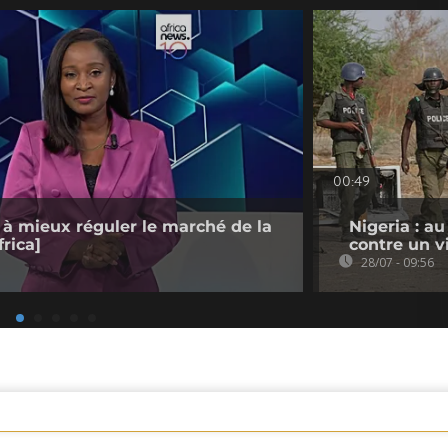
00:49
 à mieux réguler le marché de la
Nigeria : a
rica]
contre un v
28/07 - 09:56