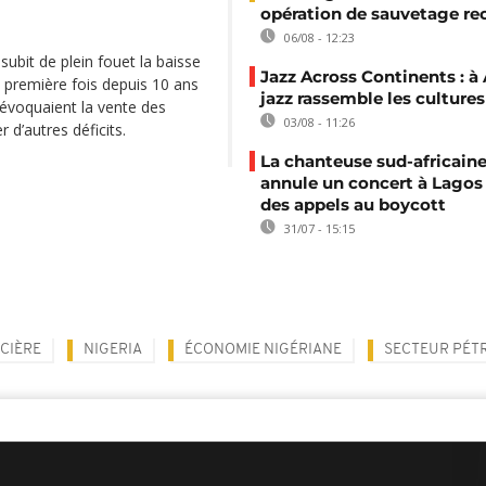
opération de sauvetage re
06/08 - 12:23
subit de plein fouet la baisse
Jazz Across Continents : à 
a première fois depuis 10 ans
jazz rassemble les cultures
 évoquaient la vente des
03/08 - 11:26
 d’autres déficits.
La chanteuse sud-africaine
annule un concert à Lagos
des appels au boycott
31/07 - 15:15
NCIÈRE
NIGERIA
ÉCONOMIE NIGÉRIANE
SECTEUR PÉT