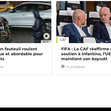
CAF
02:16
n fauteuil roulant
FIFA : La CAF réaffirme
ue et abordable pour
soutien à Infantino, l’U
nts
maintient son boycott
ure
Il y a 3 heures