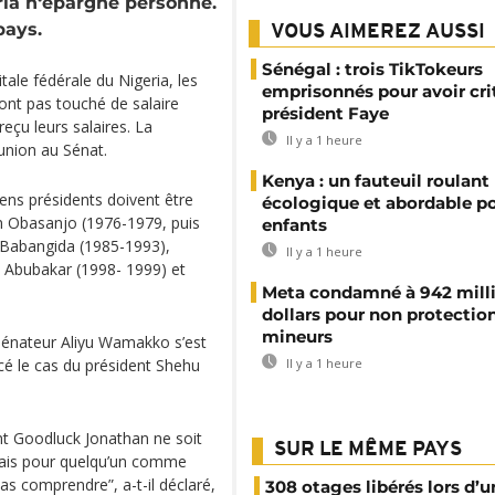
eria n‘épargne personne.
pays.
VOUS AIMEREZ AUSSI
Sénégal : trois TikTokeurs
tale fédérale du Nigeria, les
emprisonnés pour avoir cri
’ont pas touché de salaire
président Faye
 reçu leurs salaires. La
Il y a 1 heure
éunion au Sénat.
Kenya : un fauteuil roulant
iens présidents doivent être
écologique et abordable po
n Obasanjo (1976-1979, puis
enfants
 Babangida (1985-1993),
Il y a 1 heure
i Abubakar (1998- 1999) et
Meta condamné à 942 mill
dollars pour non protectio
mineurs
 sénateur Aliyu Wamakko s’est
Il y a 1 heure
cé le cas du président Shehu
t Goodluck Jonathan ne soit
SUR LE MÊME PAYS
 Mais pour quelqu’un comme
as comprendre”, a-t-il déclaré,
308 otages libérés lors d’u