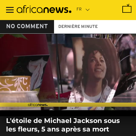
Passer
au
contenu
principal
NO COMMENT
DERNIÈRE MINUTE
0
seconds
L'étoile de Michael Jackson sous
of
0
les fleurs, 5 ans après sa mort
seconds