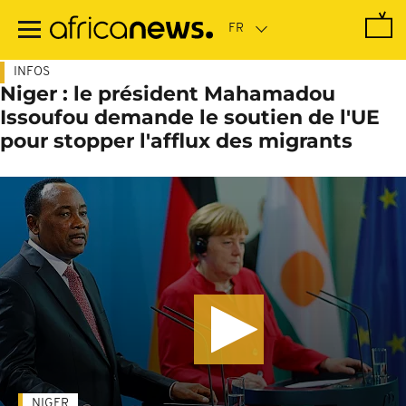
Passer
au
contenu
principal
INFOS
Niger : le président Mahamadou
Issoufou demande le soutien de l'UE
pour stopper l'afflux des migrants
NIGER