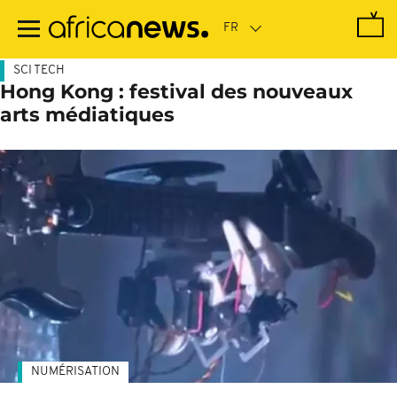
Passer
au
contenu
principal
SCI TECH
Hong Kong : festival des nouveaux
arts médiatiques
NUMÉRISATION