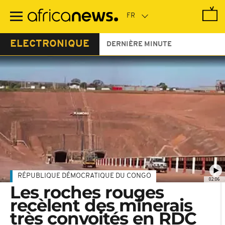
Passer
au
contenu
principal
ELECTRONIQUE
DERNIÈRE MINUTE
RÉPUBLIQUE DÉMOCRATIQUE DU CONGO
02:06
Les roches rouges
recèlent des minerais
très convoités en RDC