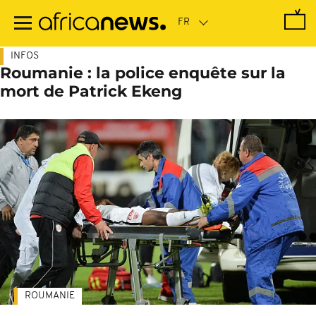
Passer
au
contenu
principal
INFOS
Roumanie : la police enquête sur la
mort de Patrick Ekeng
ROUMANIE