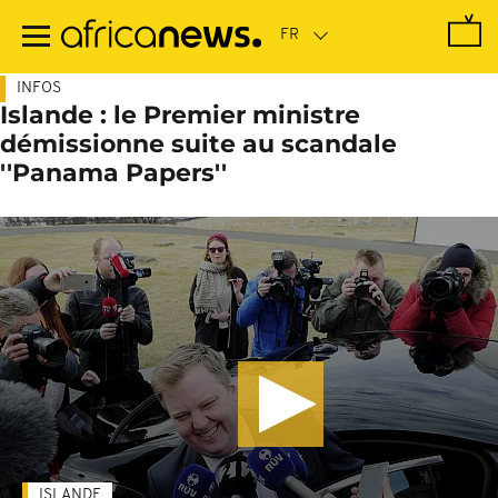
Passer
au
contenu
principal
INFOS
Islande : le Premier ministre
démissionne suite au scandale
''Panama Papers''
ISLANDE