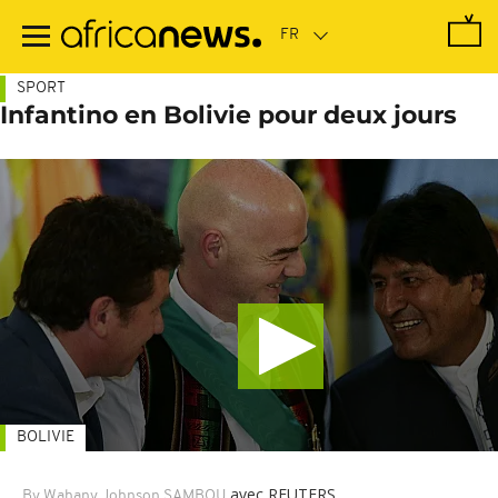
Passer
au
contenu
principal
SPORT
Infantino en Bolivie pour deux jours
BOLIVIE
avec REUTERS
By Wahany Johnson SAMBOU