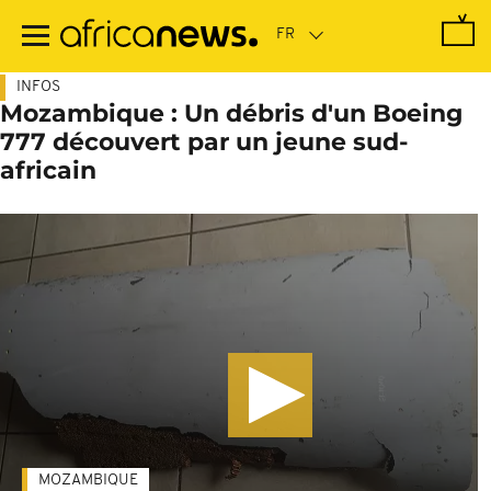
Passer
au
contenu
principal
INFOS
Mozambique : Un débris d'un Boeing
777 découvert par un jeune sud-
africain
MOZAMBIQUE