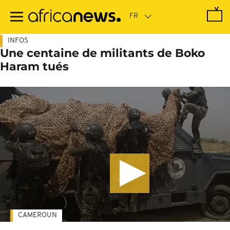
Passer
au
contenu
principal
INFOS
Une centaine de militants de Boko
Haram tués
CAMEROUN