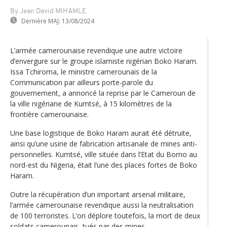
By Jean David MIHAMLE
Dernière MAJ:
13/08/2024
L’armée camerounaise revendique une autre victoire
d’envergure sur le groupe islamiste nigérian Boko Haram.
Issa Tchiroma, le ministre camerounais de la
Communication par ailleurs porte-parole du
gouvernement, a annoncé la reprise par le Cameroun de
la ville nigériane de Kumtsé, à 15 kilomètres de la
frontière camerounaise.
Une base logistique de Boko Haram aurait été détruite,
ainsi qu’une usine de fabrication artisanale de mines anti-
personnelles. Kumtsé, ville située dans l’Etat du Borno au
nord-est du Nigeria, était l’une des places fortes de Boko
Haram.
Outre la récupération d’un important arsenal militaire,
l’armée camerounaise revendique aussi la neutralisation
de 100 terroristes. L’on déplore toutefois, la mort de deux
soldats camerounais, tués par des mines.