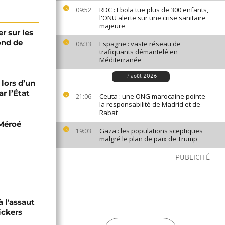
RDC : Ebola tue plus de 300 enfants,
09:52
l'ONU alerte sur une crise sanitaire
majeure
er sur les
fond de
Espagne : vaste réseau de
08:33
trafiquants démantelé en
Méditerranée
7 août 2026
 lors d’un
r l’État
Ceuta : une ONG marocaine pointe
21:06
la responsabilité de Madrid et de
Rabat
 Méroé
Gaza : les populations sceptiques
19:03
malgré le plan de paix de Trump
PUBLICITÉ
 l'assaut
ickers