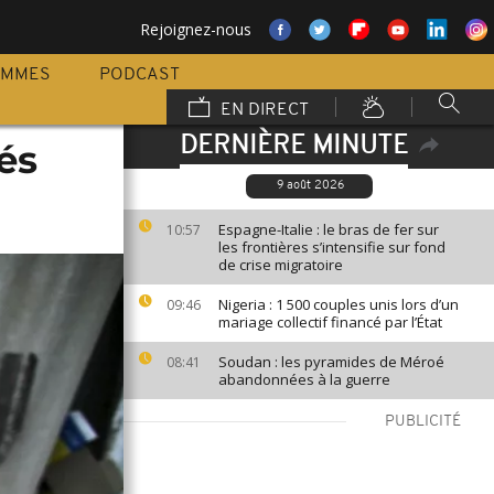
Rejoignez-nous
AMMES
PODCAST
EN DIRECT
DERNIÈRE MINUTE
és
9 août 2026
Espagne-Italie : le bras de fer sur
10:57
les frontières s’intensifie sur fond
de crise migratoire
Nigeria : 1 500 couples unis lors d’un
09:46
mariage collectif financé par l’État
Soudan : les pyramides de Méroé
08:41
abandonnées à la guerre
PUBLICITÉ