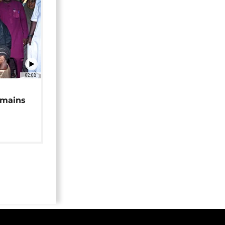
02:08
 mains