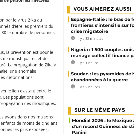
al de personnes infectées
VOUS AIMEREZ AUSSI
Espagne-Italie : le bras de f
n par le virus Zika au
frontières s’intensifie sur 
nnés d‘être les premiers du
crise migratoire
 à 80 le nombre de personnes
Il y a 33 minutes
Nigeria : 1 500 couples unis
s, la prévention est pour le
mariage collectif financé pa
us de moustiquaires et de
Il y a 1 heure
éclaré. La propagation de Zika a
alie, une anomalie
Soudan : les pyramides de
 des déformations.
abandonnées à la guerre
Il y a 2 heures
r le lien existant entre le
s. Les populations sont
a propagation des moustiques.
SUR LE MÊME PAYS
nous avons dans nos maisons
Mondial 2026 : le Mexique à
 enfants de moins de cinq ans
d'un record Guinness de st
rsonnes les plus exposées,
Panini