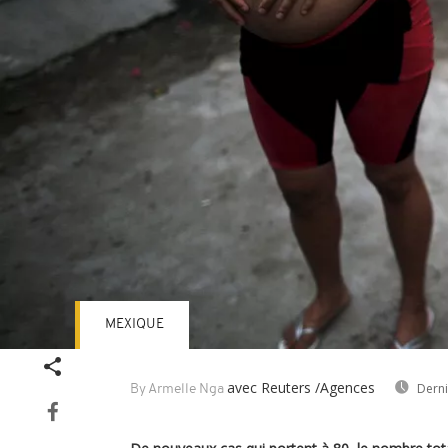
MEXIQUE
avec Reuters /Agences
Derni
By Armelle Nga