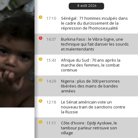
8 août 2026
Sénégal : 71 hommes inculpés dans
17:10
le cadre du durcissement de la
répression de l’homosexualité
Burkina Faso : le Vibra-Signe, une
16:37
technique qui fait danser les sourds
et malentendants
Afrique du Sud : 70 ans après la
15:43
marche des femmes, le combat
continue
Nigeria : plus de 300 personnes
14:29
libérées des mains de bandes
armées
Le Sénat américain vote un
12:18
nouveau train de sanctions contre
la Russie
Côte d'Ivoire : Djidji Ayokwe, le
11:11
tambour parleur retrouve son
village