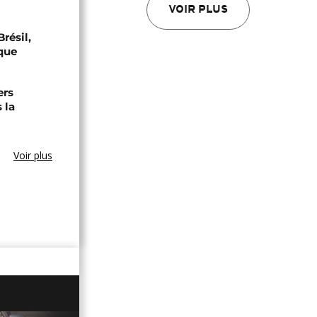
VOIR PLUS
résil,
que
ers
 la
Voir plus