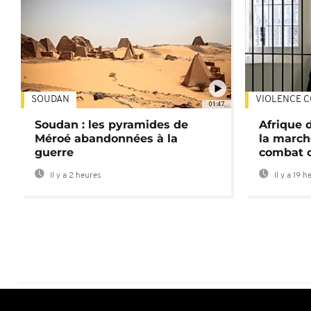
SOUDAN
VIOLENCE C
01:47
Soudan : les pyramides de
Afrique 
Méroé abandonnées à la
la march
guerre
combat 
Il y a 2 heures
Il y a 19 h