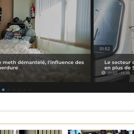
01:52
de meth démantelé, l'influence des
Le secteur 
perdure
en plus de 
21/07 - 15:39