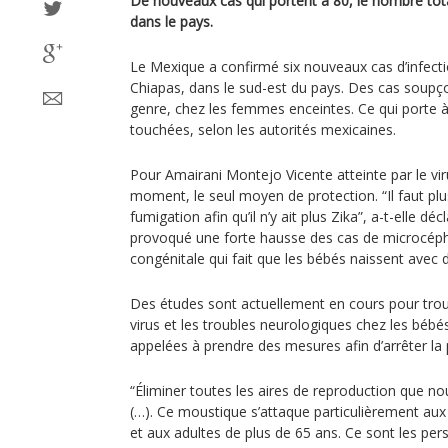
De nouveaux cas qui portent à 80, le nombre tot
dans le pays.
Le Mexique a confirmé six nouveaux cas d’infectio
Chiapas, dans le sud-est du pays. Des cas soupço
genre, chez les femmes enceintes. Ce qui porte
touchées, selon les autorités mexicaines.
Pour Amairani Montejo Vicente atteinte par le viru
moment, le seul moyen de protection. “Il faut pl
fumigation afin qu’il n’y ait plus Zika”, a-t-elle d
provoqué une forte hausse des cas de microcéph
congénitale qui fait que les bébés naissent avec
Des études sont actuellement en cours pour trouve
virus et les troubles neurologiques chez les bébé
appelées à prendre des mesures afin d’arrêter l
“Éliminer toutes les aires de reproduction que 
(…). Ce moustique s’attaque particulièrement aux
et aux adultes de plus de 65 ans. Ce sont les pe