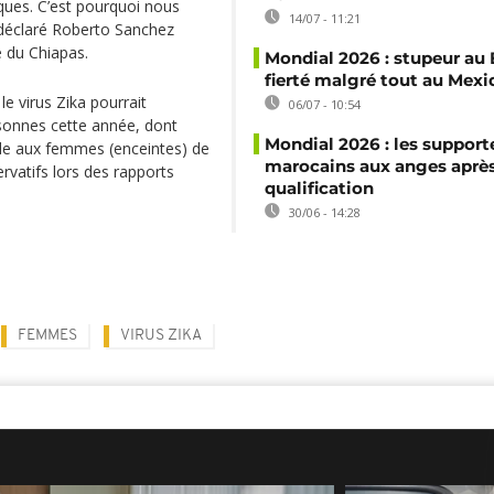
ques. C’est pourquoi nous
14/07 - 11:21
 déclaré Roberto Sanchez
é du Chiapas.
Mondial 2026 : stupeur au B
fierté malgré tout au Mexi
e virus Zika pourrait
06/07 - 10:54
rsonnes cette année, dont
Mondial 2026 : les support
e aux femmes (enceintes) de
marocains aux anges après
rvatifs lors des rapports
qualification
30/06 - 14:28
FEMMES
VIRUS ZIKA