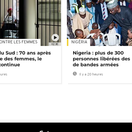
ONTRE LES FEMMES
NIGÉRIA
02:30
du Sud : 70 ans après
Nigeria : plus de 300
e des femmes, le
personnes libérées des
continue
de bandes armées
eures
Il y a 20 heures