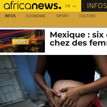
Passer
INFO
au
contenu
INFOS
ECONOMIE
SPORT
CULTURE
principal
Mexique : six
chez des fem