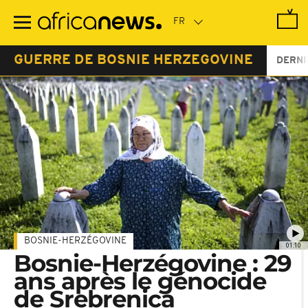
Passer
au
contenu
principal
GUERRE DE BOSNIE HERZEGOVINE
DERNI
BOSNIE-HERZÉGOVINE
01:10
Bosnie-Herzégovine : 29
ans après le génocide
de Srebrenica