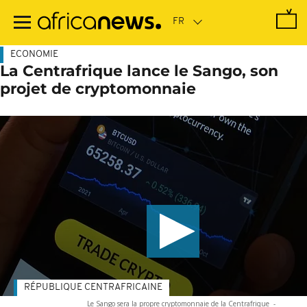
Passer
au
contenu
principal
ECONOMIE
La Centrafrique lance le Sango, son
projet de cryptomonnaie
RÉPUBLIQUE CENTRAFRICAINE
Le Sango sera la propre cryptomonnaie de la Centrafrique
-