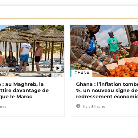
GHANA
01:01
 : au Maghreb, la
Ghana : l’inflation tomb
attire davantage de
%, un nouveau signe de
 que le Maroc
redressement économi
ures
Il y a 8 heures