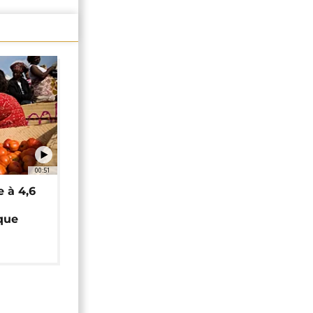
00:51
e à 4,6
que