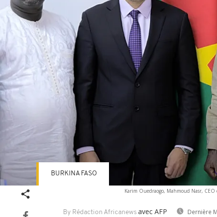
BURKINA FASO
Karim Ouedraogo, Mahmoud Nasr, CEO de 
avec AFP
Dernière M
By Rédaction Africanews