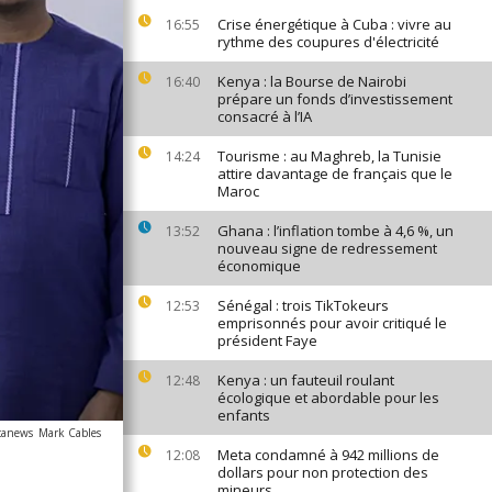
Crise énergétique à Cuba : vivre au
16:55
rythme des coupures d'électricité
Kenya : la Bourse de Nairobi
16:40
prépare un fonds d’investissement
consacré à l’IA
Tourisme : au Maghreb, la Tunisie
14:24
attire davantage de français que le
Maroc
Ghana : l’inflation tombe à 4,6 %, un
13:52
nouveau signe de redressement
économique
Sénégal : trois TikTokeurs
12:53
emprisonnés pour avoir critiqué le
président Faye
Kenya : un fauteuil roulant
12:48
écologique et abordable pour les
enfants
icanews
Mark Cables
Meta condamné à 942 millions de
12:08
dollars pour non protection des
mineurs