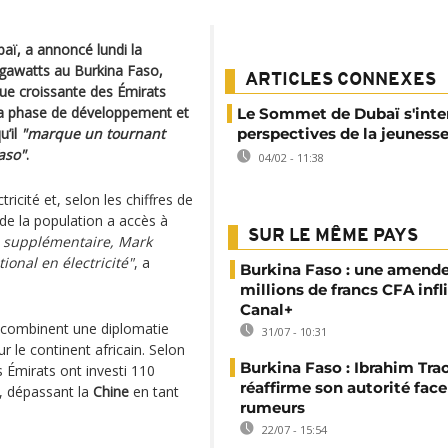
aï, a annoncé lundi la
égawatts au Burkina Faso,
ARTICLES CONNEXES
ue croissante des Émirats
 la phase de développement et
Le Sommet de Dubaï s'inte
u’il
"marque un tournant
perspectives de la jeunesse
aso"
.
04/02 - 11:38
icité et, selon les chiffres de
de la population a accès à
SUR LE MÊME PAYS
é supplémentaire, Mark
ional en électricité"
, a
Burkina Faso : une amende
millions de francs CFA infl
Canal+
combinent une diplomatie
31/07 - 10:31
r le continent africain. Selon
Burkina Faso : Ibrahim Tra
 Émirats ont investi 110
réaffirme son autorité fac
3, dépassant la
Chine
en tant
rumeurs
22/07 - 15:54