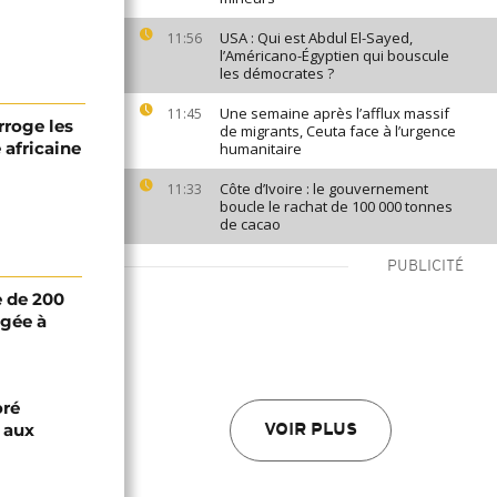
USA : Qui est Abdul El-Sayed,
11:56
l’Américano-Égyptien qui bouscule
les démocrates ?
Une semaine après l’afflux massif
11:45
rroge les
de migrants, Ceuta face à l’urgence
 africaine
humanitaire
Côte d’Ivoire : le gouvernement
11:33
boucle le rachat de 100 000 tonnes
de cacao
PUBLICITÉ
 de 200
igée à
oré
e aux
VOIR PLUS