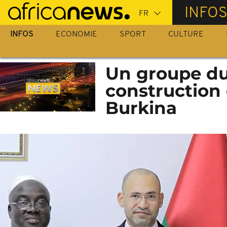
Passer
INFO
au
contenu
INFOS
ECONOMIE
SPORT
CULTURE
principal
Un groupe du
construction 
Burkina