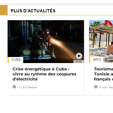
PLUS D'ACTUALITÉS
CUBA
INFO
01:54
Crise énergétique à Cuba :
Tourisme
vivre au rythme des coupures
Tunisie 
d'électricité
français
Il y a 5 heures
Il y a 7 he