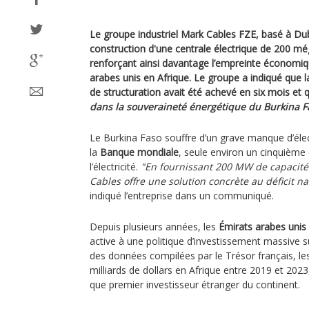
Le groupe industriel Mark Cables FZE, basé à Dub
construction d'une centrale électrique de 200 m
renforçant ainsi davantage l’empreinte économiq
arabes unis en Afrique. Le groupe a indiqué que
de structuration avait été achevé en six mois et q
dans la souveraineté énergétique du Burkina F
Le Burkina Faso souffre d’un grave manque d’électr
la
Banque mondiale
, seule environ un cinquième 
l’électricité.
"En fournissant 200 MW de capacit
Cables offre une solution concrète au déficit nat
indiqué l’entreprise dans un communiqué.
Depuis plusieurs années, les
Émirats arabes unis
active à une politique d’investissement massive su
des données compilées par le Trésor français, les
milliards de dollars en Afrique entre 2019 et 202
que premier investisseur étranger du continent.