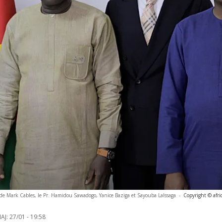
Mark Cables, le Pr. Hamidou Sawadogo, Yanice Baziga et Sayouba Lalssaga
-
Copyright © afr
AJ:
27/01 - 19:58