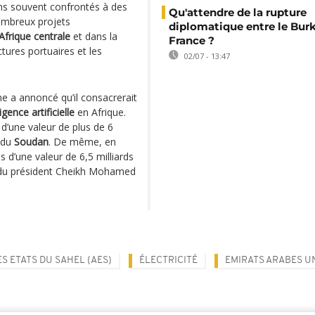
ins souvent confrontés à des
Qu'attendre de la rupture
nombreux projets
diplomatique entre le Burk
Afrique centrale
et dans la
France ?
tures portuaires et les
02/07 - 13:47
 a annoncé qu’il consacrerait
lligence artificielle
en Afrique.
d’une valeur de plus de 6
r du
Soudan
. De même, en
 d’une valeur de 6,5 milliards
te du président Cheikh Mohamed
S ETATS DU SAHEL (AES)
ÉLECTRICITÉ
EMIRATS ARABES U