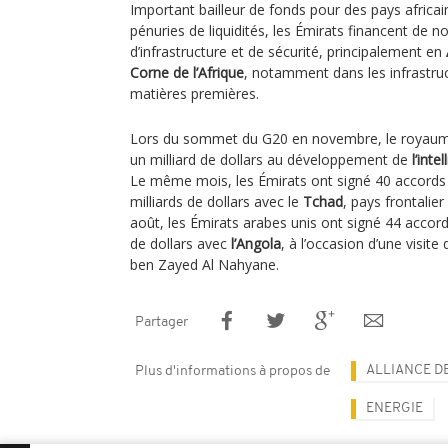
Important bailleur de fonds pour des pays africa
pénuries de liquidités, les Émirats financent de 
d’infrastructure et de sécurité, principalement en
Corne de l’Afrique
, notamment dans les infrastruc
matières premières.
Lors du sommet du G20 en novembre, le royaume
un milliard de dollars au développement de
l’inte
Le même mois, les Émirats ont signé 40 accords 
milliards de dollars avec le
Tchad
, pays frontalie
août, les Émirats arabes unis ont signé 44 accords
de dollars avec
l’Angola
, à l’occasion d’une visi
ben Zayed Al Nahyane.
Partager
ALLIANCE DE
Plus d'informations à propos de
ENERGIE