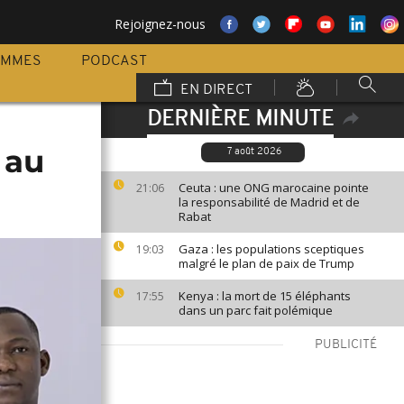
Rejoignez-nous
AMMES
PODCAST
EN DIRECT
DERNIÈRE MINUTE
 au
7 août 2026
Ceuta : une ONG marocaine pointe
21:06
la responsabilité de Madrid et de
Rabat
Gaza : les populations sceptiques
19:03
malgré le plan de paix de Trump
Kenya : la mort de 15 éléphants
17:55
dans un parc fait polémique
PUBLICITÉ