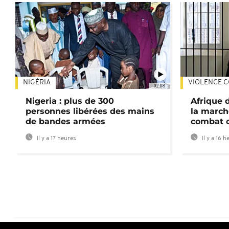
NIGÉRIA
VIOLENCE C
02:08
Nigeria : plus de 300
Afrique 
personnes libérées des mains
la march
de bandes armées
combat 
Il y a 17 heures
Il y a 16 h