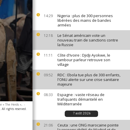
Nigeria : plus de 300 personnes
14:29
libérées des mains de bandes
armées
Le Sénat américain vote un
12:18
nouveau train de sanctions contre
la Russie
Côte d'Ivoire : Djidji Ayokwe, le
11:11
tambour parleur retrouve son
village
RDC : Ebola tue plus de 300 enfants,
09:52
l'ONU alerte sur une crise sanitaire
majeure
Espagne : vaste réseau de
08:33
trafiquants démantelé en
Méditerranée
de « The Herds »,
-
 All rights reserved.
7 août 2026
Ceuta : une ONG marocaine pointe
21:06
la responsabilité de Madrid et de