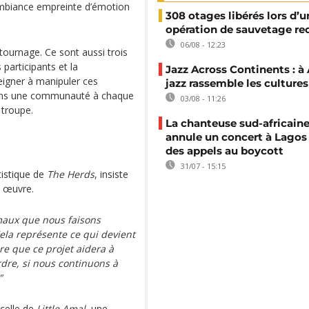
 ambiance empreinte d’émotion
308 otages libérés lors d’u
opération de sauvetage re
06/08 - 12:23
ournage. Ce sont aussi trois
participants et la
Jazz Across Continents : à 
igner à manipuler ces
jazz rassemble les cultures
ssons une communauté à chaque
03/08 - 11:26
 troupe.
La chanteuse sud-africaine
annule un concert à Lagos
des appels au boycott
31/07 - 15:15
tistique de
The Herds
, insiste
e œuvre.
imaux que nous faisons
ela représente ce qui devient
ère que ce projet aidera à
dre, si nous continuons à
"
 celle de
Little Amal
, une