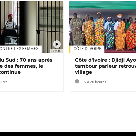
ONTRE LES FEMMES
CÔTE D'IVOIRE
02:30
du Sud : 70 ans après
Côte d'Ivoire : Djidji Ay
e des femmes, le
tambour parleur retrou
continue
village
eures
Il y a 20 heures