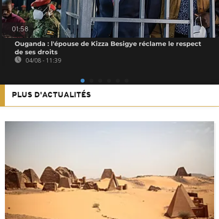
01:58
Ouganda : l'épouse de Kizza Besigye réclame le respect
de ses droits
04/08 - 11:39
PLUS D'ACTUALITÉS