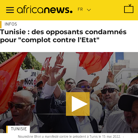
Passer
au
contenu
principal
INFOS
Tunisie : des opposants condamnés
pour "complot contre l'Etat"
TUNISIE
Nouredine Bhiri a manifesté contre le président à Tunis le 15 mai 2022.
-