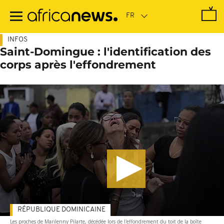
Passer
au
contenu
principal
INFOS
Saint-Domingue : l'identification des
corps après l'effondrement
RÉPUBLIQUE DOMINICAINE
Les proches de Marilenny Pilarte, décédée lors de l'effondrement du toit de la boîte