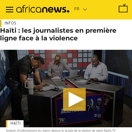
Passer
au
contenu
principal
INFOS
Haïti : les journalistes en première
ligne face à la violence
HAÏTI
mission d'informations du matin depuis le studio de la station de radio Radio TV