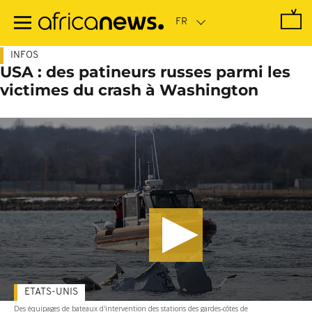
Passer
au
contenu
principal
INFOS
USA : des patineurs russes parmi les
victimes du crash à Washington
ETATS-UNIS
Des équipages de bateaux d'intervention des stations des gardes-côtes de