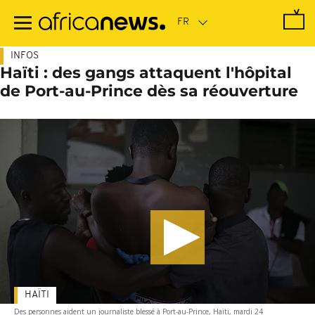
Passer
au
contenu
principal
INFOS
Haïti : des gangs attaquent l'hôpital
de Port-au-Prince dès sa réouverture
HAÏTI
Des personnes aident un journaliste blessé à Port-au-Prince, Haïti, mardi 24