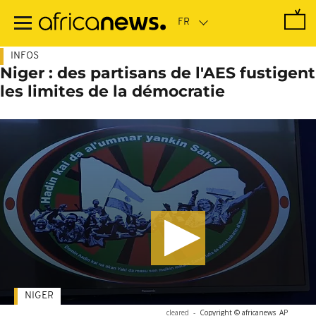
Passer
au
contenu
principal
INFOS
Niger : des partisans de l'AES fustigent
les limites de la démocratie
NIGER
cleared
-
Copyright © africanews
AP