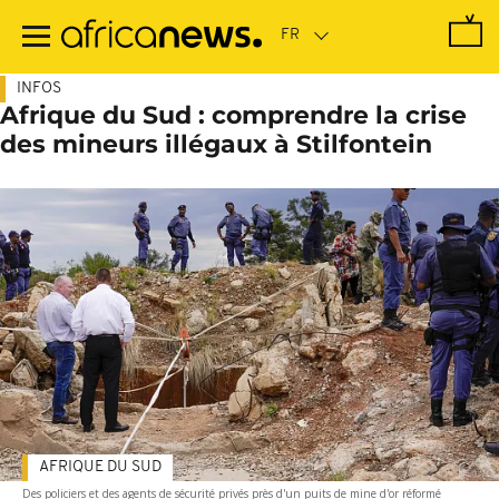
Passer
au
contenu
principal
INFOS
Afrique du Sud : comprendre la crise
des mineurs illégaux à Stilfontein
AFRIQUE DU SUD
Des policiers et des agents de sécurité privés près d'un puits de mine d'or réformé