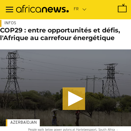
Passer
au
contenu
principal
INFOS
COP29 : entre opportunités et défis,
l'Afrique au carrefour énergétique
AZERBAÏDJAN
People walk below power pylons at Hartebeespoort, South Africa
-