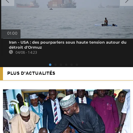
01:00
Iran - USA : des pourparlers sous haute tension autour du
détroit d'Ormuz
04/08 - 14:23
PLUS D'ACTUALITÉS