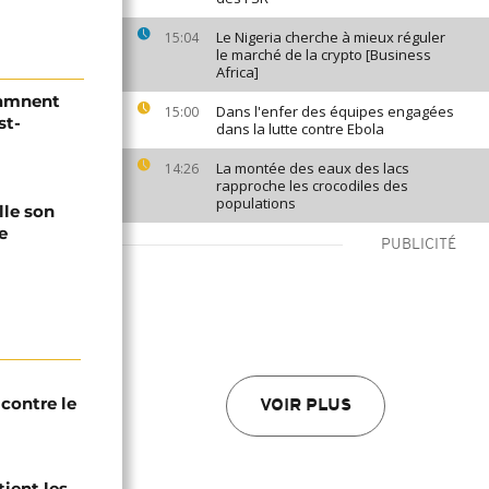
Le Nigeria cherche à mieux réguler
15:04
le marché de la crypto [Business
Africa]
damnent
Dans l'enfer des équipes engagées
15:00
st-
dans la lutte contre Ebola
La montée des eaux des lacs
14:26
rapproche les crocodiles des
populations
lle son
e
PUBLICITÉ
contre le
VOIR PLUS
tient les