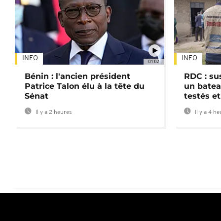
INFO
INFO
01:02
Bénin : l'ancien président
RDC : su
Patrice Talon élu à la tête du
un batea
Sénat
testés et
Il y a 2 heures
Il y a 4 h