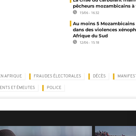
pêcheurs mozambicains à 
15/06 - 16:32
Au moins 5 Mozambicains 
dans des violences xénop
Afrique du Sud
12/06 - 15:18
EN AFRIQUE
FRAUDES ÉLECTORALES
DÉCÈS
MANIFES
ENTS ET ÉMEUTES
POLICE