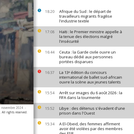
Afrique du Sud : le départ de
18:20
travailleurs migrants fragilise
l'industrie textile
Haïti : le Premier ministre appelle à
17:08
la tenue des élections malgré
l'insécurité
Ceuta : la Garde civile ouvre un
16:44
bureau dédié aux personnes
portées disparues
La 13ᵉ édition du concours
16:37
international de ballet sud-africain
ouvre la scène aux jeunes talents
Arrêt sur images du 6 août 2026 : la
15:54
FIFA dans la tourmente
 5 novembre 2024
-
Libye : des détenus s'évadent d'une
15:52
All rights reserved.
prison dans l'Ouest
A El-Obeid, des femmes affirment
15:34
avoir été violées par des membres
des FSR