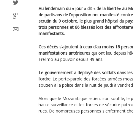
Au lendemain du « jour » dit « de la liberté» au
de partisans de l’opposition ont manifesté contre
scrutin du 9 octobre, le plus grand hôpital du pa
trois personnes et 66 blessés lors des affrontemen
manifestants.
Ces décès s’ajoutent à ceux d’au moins 18 pers
manifestations antérieure
s qui ont lieu depuis l’é
Frelimo au pouvoir depuis 49 ans.
Le gouvernement a déployé des soldats dans les 
l’ordre.
Le porte-parole des forcées armées moz
soutien à la police dans la nuit de jeudi à vendredi
Alors que le Mozambique retient son souffle, le p
haute surveillance et les forces de sécurité patr
rues. De nombreuses personnes s'enferment chez