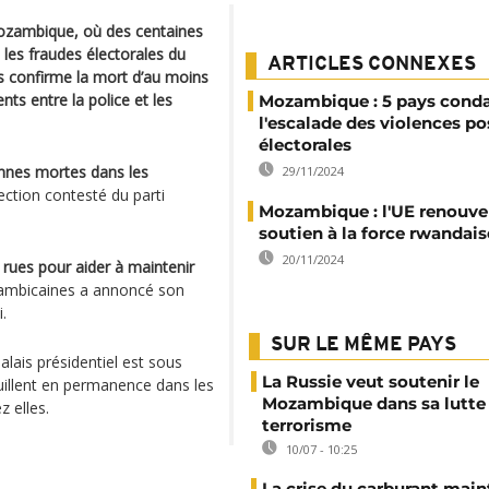
 Mozambique, où des centaines
 les fraudes électorales du
ARTICLES CONNEXES
ys confirme la mort d’au moins
ts entre la police et les
Mozambique : 5 pays con
l'escalade des violences po
électorales
onnes mortes dans les
29/11/2024
lection contesté du parti
Mozambique : l'UE renouve
soutien à la force rwandais
20/11/2024
rues pour aider à maintenir
ambicaines a annoncé son
.
SUR LE MÊME PAYS
alais présidentiel est sous
La Russie veut soutenir le
ouillent en permanence dans les
Mozambique dans sa lutte 
 elles.
terrorisme
10/07 - 10:25
La crise du carburant main