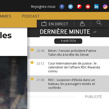
Rejoignez-nous
AMMES
PODCAST
EN DIRECT
DERNIÈRE MINUTE
les
6 août 2026
Bénin : l'ancien président Patrice
22:48
Talon élu à la tête du Sénat
Cour Internationale de justice : le
22:12
calendrier de l'affaire RDC-Rwanda
connu
RDC : suspicion d'Ebola dans un
21:08
bateau, les passagers testés et
confinés
PUBLICITÉ