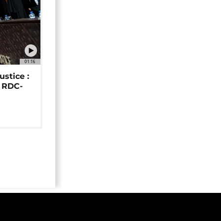
01:16
ustice :
e RDC-