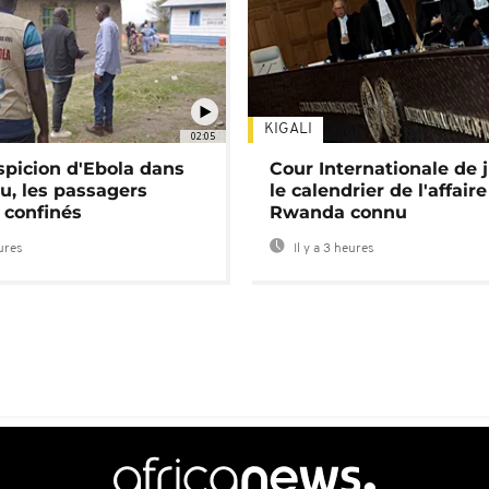
KIGALI
02:05
spicion d'Ebola dans
Cour Internationale de j
u, les passagers
le calendrier de l'affair
 confinés
Rwanda connu
eures
Il y a 3 heures