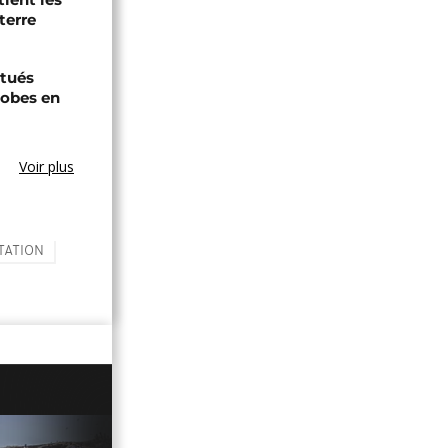
terre
tués
hobes en
Voir plus
TATION