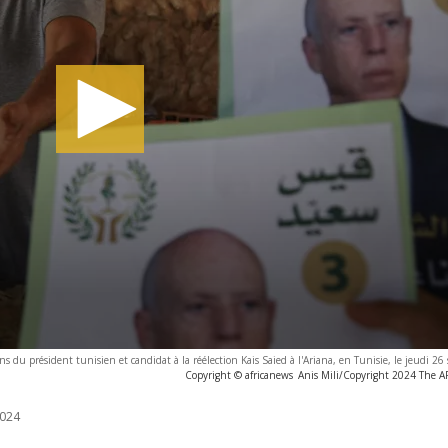
ns du président tunisien et candidat à la réélection Kais Saied à l'Ariana, en Tunisie, le jeudi 2
Copyright © africanews
Anis Mili/Copyright 2024 The AP.
024