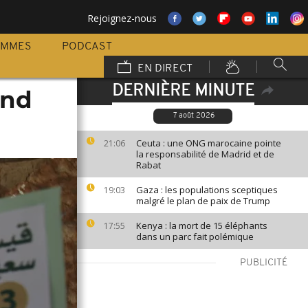
Rejoignez-nous
AMMES
PODCAST
EN DIRECT
DERNIÈRE MINUTE
ond
7 août 2026
Ceuta : une ONG marocaine pointe
21:06
la responsabilité de Madrid et de
Rabat
Gaza : les populations sceptiques
19:03
malgré le plan de paix de Trump
Kenya : la mort de 15 éléphants
17:55
dans un parc fait polémique
PUBLICITÉ