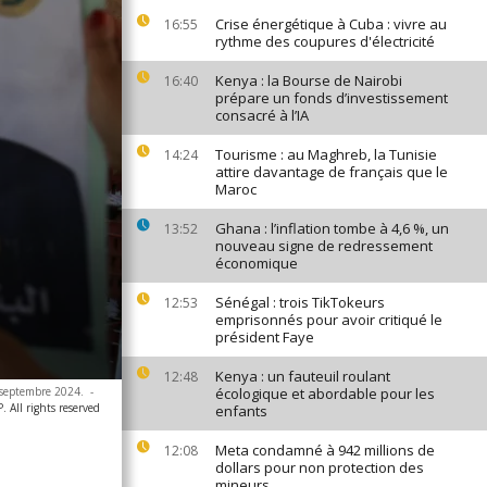
Crise énergétique à Cuba : vivre au
16:55
rythme des coupures d'électricité
Kenya : la Bourse de Nairobi
16:40
prépare un fonds d’investissement
consacré à l’IA
Tourisme : au Maghreb, la Tunisie
14:24
attire davantage de français que le
Maroc
Ghana : l’inflation tombe à 4,6 %, un
13:52
nouveau signe de redressement
économique
Sénégal : trois TikTokeurs
12:53
emprisonnés pour avoir critiqué le
président Faye
Kenya : un fauteuil roulant
12:48
6 septembre 2024.
-
écologique et abordable pour les
 All rights reserved
enfants
Meta condamné à 942 millions de
12:08
dollars pour non protection des
mineurs