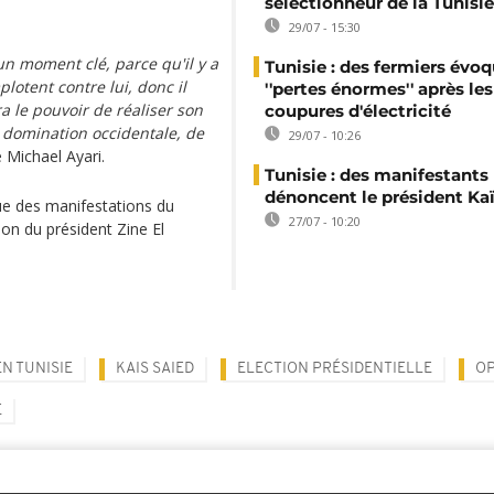
sélectionneur de la Tunisie
29/07 - 15:30
un moment clé, parce qu'il y a
Tunisie : des fermiers évo
otent contre lui, donc il
''pertes énormes'' après les
ra le pouvoir de réaliser son
coupures d'électricité
 domination occidentale, de
29/07 - 10:26
 Michael Ayari.
Tunisie : des manifestants
dénoncent le président Kaï
que des manifestations du
27/07 - 10:20
on du président Zine El
N TUNISIE
KAIS SAIED
ELECTION PRÉSIDENTIELLE
OP
E