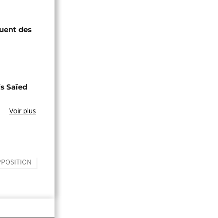
quent des
s Saïed
Voir plus
POSITION