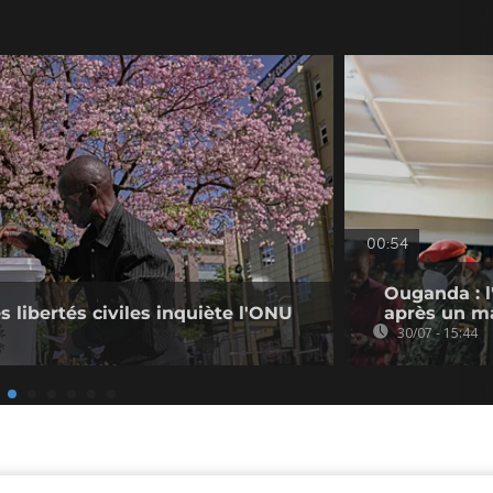
00:54
Ouganda : l
s libertés civiles inquiète l'ONU
après un ma
30/07 - 15:44