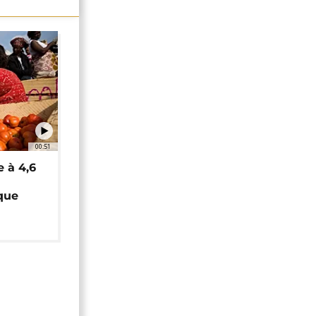
00:51
e à 4,6
que