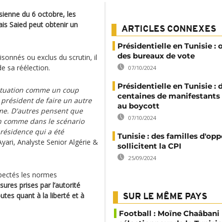
isienne du 6 octobre, les
ais Saied peut obtenir un
ARTICLES CONNEXES
Présidentielle en Tunisie :
des bureaux de vote
sonnés ou exclus du scrutin, il
de sa réélection.
07/10/2024
Présidentielle en Tunisie : 
situation comme un coup
centaines de manifestants
 président de faire un autre
au boycott
me. D'autres pensent que
07/10/2024
on comme dans le scénario
résidence qui a été
Tunisie : des familles d'op
Ayari, Analyste Senior Algérie &
sollicitent la CPI
25/09/2024
spectés les normes
ures prises par l’autorité
tes quant à la liberté et à
SUR LE MÊME PAYS
Football : Moïne Chaâban