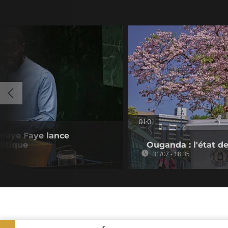
01:01
omaye Faye lance
litique
Ouganda : l'état de
31/07 - 18:35