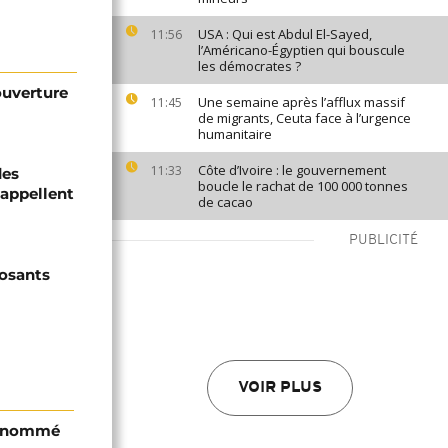
USA : Qui est Abdul El-Sayed,
11:56
l’Américano-Égyptien qui bouscule
les démocrates ?
 ouverture
Une semaine après l’afflux massif
11:45
de migrants, Ceuta face à l’urgence
humanitaire
Côte d’Ivoire : le gouvernement
11:33
des
boucle le rachat de 100 000 tonnes
 appellent
de cacao
PUBLICITÉ
posants
VOIR PLUS
i nommé