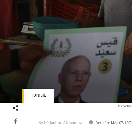
TUNISIE
Volume
Des partisa
90%
Dernière MAJ:
07/10/2
By Rédaction Africanews