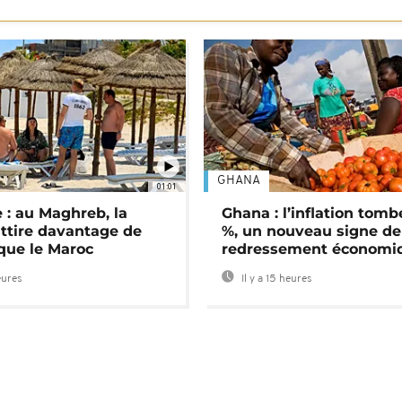
GHANA
01:01
 : au Maghreb, la
Ghana : l’inflation tomb
attire davantage de
%, un nouveau signe de
 que le Maroc
redressement économi
eures
Il y a 15 heures