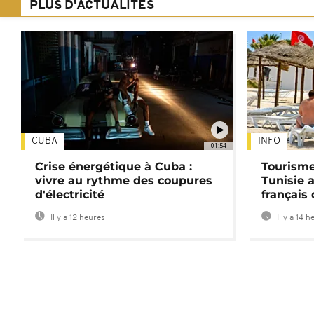
PLUS D'ACTUALITÉS
CUBA
INFO
01:54
Crise énergétique à Cuba :
Tourisme
vivre au rythme des coupures
Tunisie 
d'électricité
français
Il y a 12 heures
Il y a 14 h