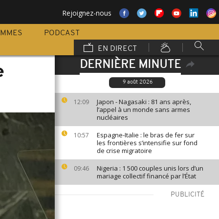
Rejoignez-nous
AMMES
PODCAST
EN DIRECT
DERNIÈRE MINUTE
e
9 août 2026
Japon - Nagasaki : 81 ans après,
12:09
l’appel à un monde sans armes
nucléaires
Espagne-Italie : le bras de fer sur
10:57
les frontières s’intensifie sur fond
de crise migratoire
Nigeria : 1 500 couples unis lors d’un
09:46
mariage collectif financé par l’État
PUBLICITÉ