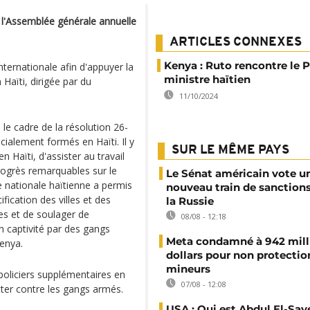
e l'Assemblée générale annuelle
ARTICLES CONNEXES
Kenya : Ruto rencontre le 
ternationale afin d'appuyer la
ministre haïtien
 Haïti, dirigée par du
11/10/2024
 le cadre de la résolution 26-
cialement formés en Haïti. Il y
SUR LE MÊME PAYS
n Haïti, d'assister au travail
progrès remarquables sur le
Le Sénat américain vote u
e nationale haïtienne a permis
nouveau train de sanction
ification des villes et des
la Russie
les et de soulager de
08/08 - 12:18
captivité par des gangs
Meta condamné à 942 mill
Kenya.
dollars pour non protectio
mineurs
policiers supplémentaires en
07/08 - 12:08
tter contre les gangs armés.
USA : Qui est Abdul El-Say