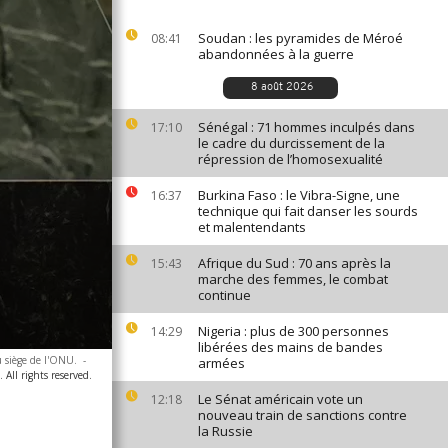
Soudan : les pyramides de Méroé
08:41
abandonnées à la guerre
8 août 2026
Sénégal : 71 hommes inculpés dans
17:10
le cadre du durcissement de la
répression de l’homosexualité
Burkina Faso : le Vibra-Signe, une
16:37
technique qui fait danser les sourds
et malentendants
Afrique du Sud : 70 ans après la
15:43
marche des femmes, le combat
continue
Nigeria : plus de 300 personnes
14:29
libérées des mains de bandes
u siège de l'ONU.
-
armées
All rights reserved.
Le Sénat américain vote un
12:18
nouveau train de sanctions contre
la Russie