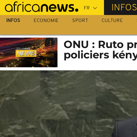
Passer
INFO
au
contenu
INFOS
ECONOMIE
SPORT
CULTURE
principal
ONU : Ruto p
policiers kén