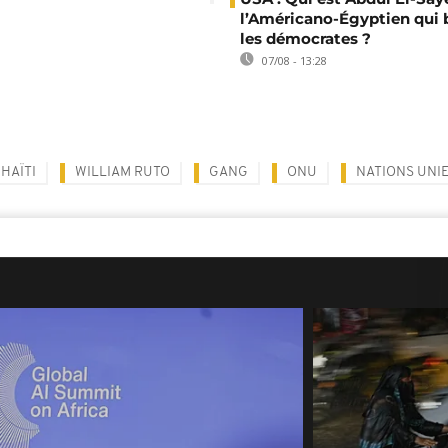
l’Américano-Égyptien qui 
les démocrates ?
07/08 - 13:28
HAÏTI
WILLIAM RUTO
GANG
ONU
NATIONS UNI