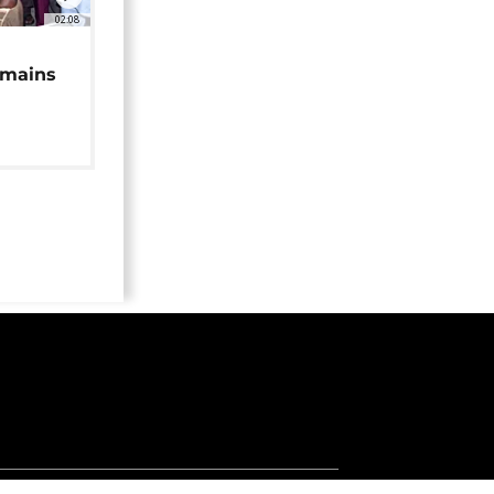
02:08
 mains
é
Jobs
Apps
Widgets
Euronews