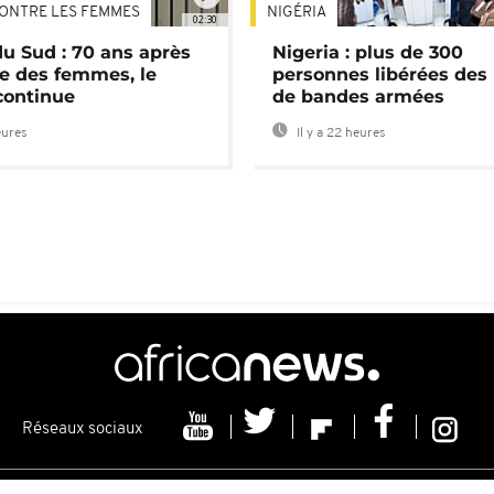
ONTRE LES FEMMES
NIGÉRIA
02:30
du Sud : 70 ans après
Nigeria : plus de 300
e des femmes, le
personnes libérées des
continue
de bandes armées
eures
Il y a 22 heures
Réseaux sociaux
ns
Contacts
Politique de Cookie
Distribution
Publicit