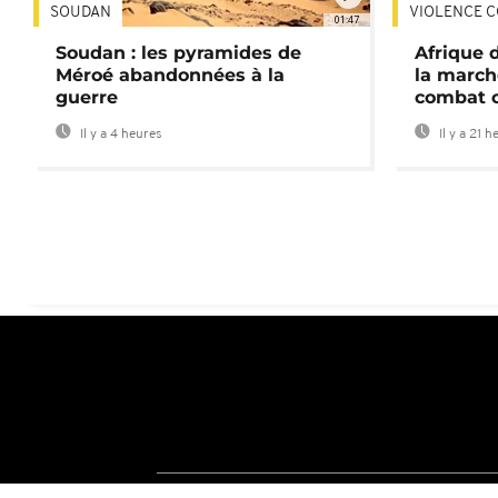
SOUDAN
VIOLENCE C
01:47
Soudan : les pyramides de
Afrique 
Méroé abandonnées à la
la march
guerre
combat 
Il y a 4 heures
Il y a 21 h
A propos d'Africanews
Termes et Conditio