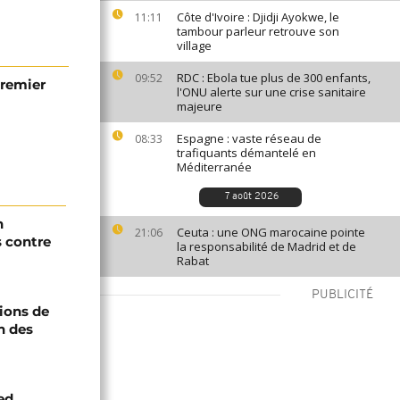
Côte d'Ivoire : Djidji Ayokwe, le
11:11
tambour parleur retrouve son
village
RDC : Ebola tue plus de 300 enfants,
09:52
Premier
l'ONU alerte sur une crise sanitaire
majeure
Espagne : vaste réseau de
08:33
trafiquants démantelé en
Méditerranée
7 août 2026
n
Ceuta : une ONG marocaine pointe
21:06
s contre
la responsabilité de Madrid et de
Rabat
PUBLICITÉ
ions de
n des
ed,