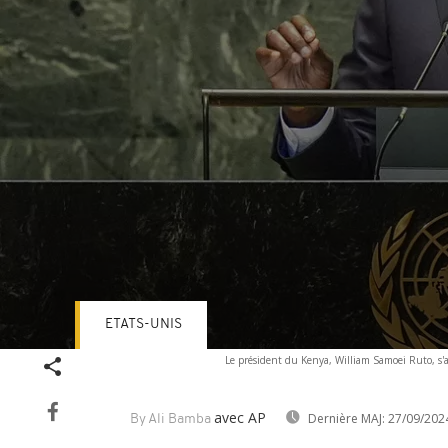
ETATS-UNIS
Volume
Le président du Kenya, William Samoei Ruto, s'a
90%
avec AP
Dernière MAJ:
27/09/202
By Ali Bamba